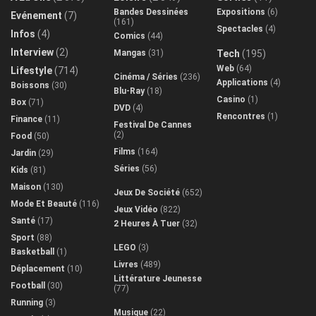
Bandes Dessinées
Expositions
(6)
Evénement
(7)
(161)
Spectacles
(4)
Infos
(4)
Comics
(44)
Interview
(2)
Mangas
(31)
Tech
(195)
Web
(64)
Lifestyle
(714)
Cinéma / Séries
(236)
Applications
(4)
Boissons
(30)
Blu-Ray
(18)
Casino
(1)
Box
(71)
DVD
(4)
Rencontres
(1)
Finance
(11)
Festival De Cannes
(2)
Food
(50)
Films
(164)
Jardin
(29)
Séries
(56)
Kids
(81)
Maison
(130)
Jeux De Société
(652)
Mode Et Beauté
(116)
Jeux Vidéo
(822)
Santé
(17)
2 Heures À Tuer
(32)
Sport
(88)
LEGO
(3)
Basketball
(1)
Livres
(489)
Déplacement
(10)
Littérature Jeunesse
Football
(30)
(77)
Running
(3)
Musique
(22)