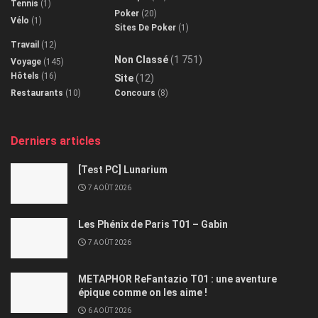
Tennis
(1)
Poker
(20)
Vélo
(1)
Sites De Poker
(1)
Travail
(12)
Non Classé
(1 751)
Voyage
(145)
Hôtels
(16)
Site
(12)
Restaurants
(10)
Concours
(8)
Derniers articles
[Test PC] Lunarium
7 AOÛT 2026
Les Phénix de Paris T01 – Gabin
7 AOÛT 2026
METAPHOR ReFantazio T01 : une aventure
épique comme on les aime !
6 AOÛT 2026