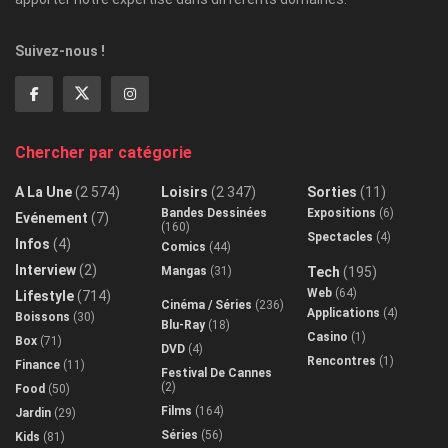
Suivez-nous !
Chercher par catégorie
A La Une
(2 574)
Loisirs
(2 347)
Sorties
(11)
Bandes Dessinées
Expositions
(6)
Evénement
(7)
(160)
Spectacles
(4)
Infos
(4)
Comics
(44)
Interview
(2)
Mangas
(31)
Tech
(195)
Web
(64)
Lifestyle
(714)
Cinéma / Séries
(236)
Applications
(4)
Boissons
(30)
Blu-Ray
(18)
Casino
(1)
Box
(71)
DVD
(4)
Rencontres
(1)
Finance
(11)
Festival De Cannes
(2)
Food
(50)
Films
(164)
Jardin
(29)
Séries
(56)
Kids
(81)