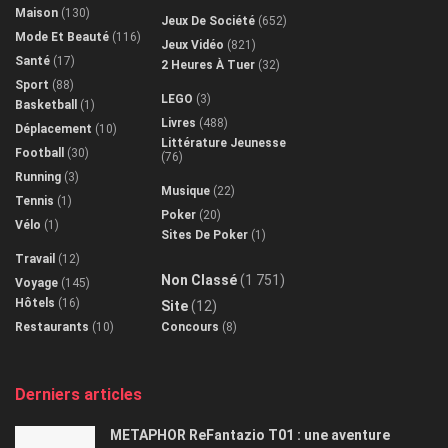
Maison
(130)
Jeux De Société
(652)
Mode Et Beauté
(116)
Jeux Vidéo
(821)
Santé
(17)
2 Heures À Tuer
(32)
Sport
(88)
LEGO
(3)
Basketball
(1)
Livres
(488)
Déplacement
(10)
Littérature Jeunesse
Football
(30)
(76)
Running
(3)
Musique
(22)
Tennis
(1)
Poker
(20)
Vélo
(1)
Sites De Poker
(1)
Travail
(12)
Non Classé
(1 751)
Voyage
(145)
Hôtels
(16)
Site
(12)
Restaurants
(10)
Concours
(8)
Derniers articles
METAPHOR ReFantazio T01 : une aventure