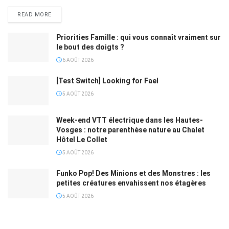
READ MORE
Priorities Famille : qui vous connaît vraiment sur
le bout des doigts ?
6 AOÛT 2026
[Test Switch] Looking for Fael
5 AOÛT 2026
Week-end VTT électrique dans les Hautes-
Vosges : notre parenthèse nature au Chalet
Hôtel Le Collet
5 AOÛT 2026
Funko Pop! Des Minions et des Monstres : les
petites créatures envahissent nos étagères
5 AOÛT 2026