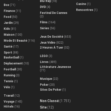
Blu-Ray
(18)
Casino
(1)
Box
(71)
DVD
(4)
Rencontres
(1)
Finance
(11)
Festival De Cannes
(2)
Food
(50)
Films
(164)
Jardin
(29)
Séries
(56)
Kids
(81)
Maison
(130)
Jeux De Société
(653)
Mode Et Beauté
(116)
Jeux Vidéo
(822)
Santé
(17)
2 Heures À Tuer
(32)
Sport
(88)
LEGO
(3)
Basketball
(1)
Livres
(489)
Déplacement
(10)
Littérature Jeunesse
Football
(30)
(77)
Running
(3)
Musique
(22)
Tennis
(1)
Poker
(20)
Vélo
(1)
Sites De Poker
(1)
Travail
(12)
Non Classé
(1 751)
Voyage
(145)
Hôtels
(16)
Site
(12)