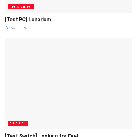
JEUX VIDÉO
[Test PC] Lunarium
7 AOÛT 2026
A LA UNE
[Test Switch] Looking for Fael