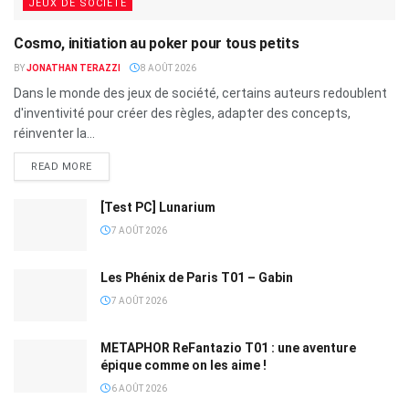
JEUX DE SOCIÉTÉ
Cosmo, initiation au poker pour tous petits
BY
JONATHAN TERAZZI
8 AOÛT 2026
Dans le monde des jeux de société, certains auteurs redoublent
d'inventivité pour créer des règles, adapter des concepts,
réinventer la...
READ MORE
[Test PC] Lunarium
7 AOÛT 2026
Les Phénix de Paris T01 – Gabin
7 AOÛT 2026
METAPHOR ReFantazio T01 : une aventure
épique comme on les aime !
6 AOÛT 2026