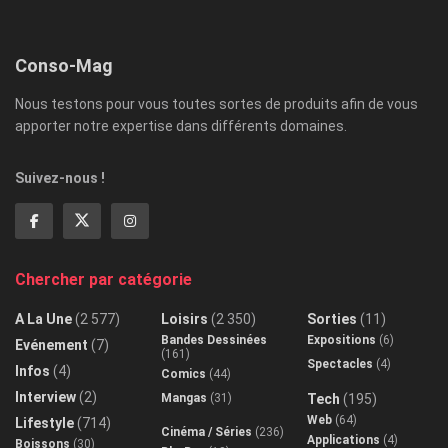
Conso-Mag
Nous testons pour vous toutes sortes de produits afin de vous
apporter notre expertise dans différents domaines.
Suivez-nous !
Chercher par catégorie
A La Une
(2 577)
Loisirs
(2 350)
Sorties
(11)
Bandes Dessinées
Expositions
(6)
Evénement
(7)
(161)
Spectacles
(4)
Infos
(4)
Comics
(44)
Interview
(2)
Mangas
(31)
Tech
(195)
Web
(64)
Lifestyle
(714)
Cinéma / Séries
(236)
Applications
(4)
Boissons
(30)