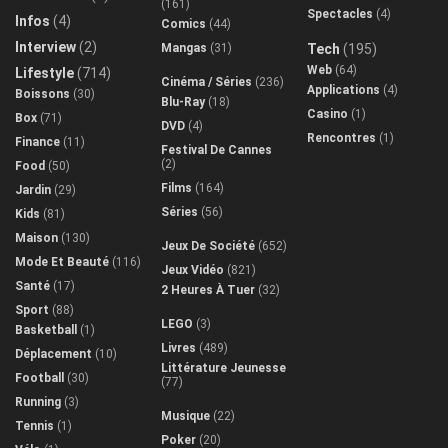
(161)
Spectacles
(4)
Infos
(4)
Comics
(44)
Interview
(2)
Mangas
(31)
Tech
(195)
Web
(64)
Lifestyle
(714)
Cinéma / Séries
(236)
Applications
(4)
Boissons
(30)
Blu-Ray
(18)
Casino
(1)
Box
(71)
DVD
(4)
Rencontres
(1)
Finance
(11)
Festival De Cannes
(2)
Food
(50)
Films
(164)
Jardin
(29)
Séries
(56)
Kids
(81)
Maison
(130)
Jeux De Société
(652)
Mode Et Beauté
(116)
Jeux Vidéo
(821)
Santé
(17)
2 Heures À Tuer
(32)
Sport
(88)
LEGO
(3)
Basketball
(1)
Livres
(489)
Déplacement
(10)
Littérature Jeunesse
Football
(30)
(77)
Running
(3)
Musique
(22)
Tennis
(1)
Poker
(20)