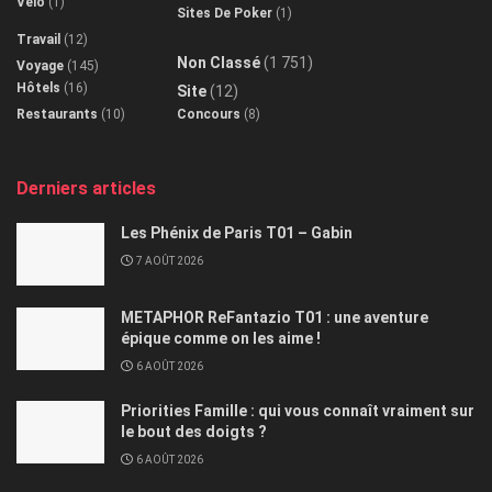
Vélo
(1)
Sites De Poker
(1)
Travail
(12)
Non Classé
(1 751)
Voyage
(145)
Hôtels
(16)
Site
(12)
Restaurants
(10)
Concours
(8)
Derniers articles
Les Phénix de Paris T01 – Gabin
7 AOÛT 2026
METAPHOR ReFantazio T01 : une aventure
épique comme on les aime !
6 AOÛT 2026
Priorities Famille : qui vous connaît vraiment sur
le bout des doigts ?
6 AOÛT 2026