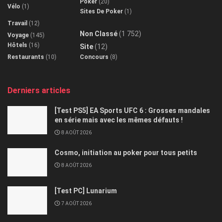
Poker
(20)
Vélo
(1)
Sites De Poker
(1)
Travail
(12)
Non Classé
(1 752)
Voyage
(145)
Hôtels
(16)
Site
(12)
Restaurants
(10)
Concours
(8)
Derniers articles
[Test PS5] EA Sports UFC 6 : Grosses mandales
en série mais avec les mêmes défauts !
8 AOÛT 2026
Cosmo, initiation au poker pour tous petits
8 AOÛT 2026
[Test PC] Lunarium
7 AOÛT 2026