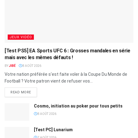
JEUX VIDÉO
[Test PS5] EA Sports UFC 6 : Grosses mandales en série
mais avec les mêmes défauts !
BY
JIBÉ
8 AOÛT 2026
Votre nation préférée s'est faite voler à la Coupe Du Monde de
Football ? Votre patron vient de refuser vos...
READ MORE
Cosmo, initiation au poker pour tous petits
8 AOÛT 2026
[Test PC] Lunarium
7 AOÛT 2026