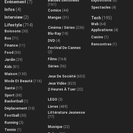
Bandes Dessinées
Expositions
(6)
Evénement
(7)
(161)
Spectacles
(4)
Infos
(4)
Comics
(44)
Interview
(2)
Mangas
(31)
Tech
(195)
Web
(64)
Lifestyle
(714)
Cinéma / Séries
(236)
Applications
(4)
Boissons
(30)
Blu-Ray
(18)
Casino
(1)
Box
(71)
DVD
(4)
Rencontres
(1)
Finance
(11)
Festival De Cannes
(2)
Food
(50)
Films
(164)
Jardin
(29)
Séries
(56)
Kids
(81)
Maison
(130)
Jeux De Société
(653)
Mode Et Beauté
(116)
Jeux Vidéo
(823)
Santé
(17)
2 Heures À Tuer
(32)
Sport
(88)
LEGO
(3)
Basketball
(1)
Livres
(489)
Déplacement
(10)
Littérature Jeunesse
Football
(30)
(77)
Running
(3)
Musique
(22)
Tennis
(1)