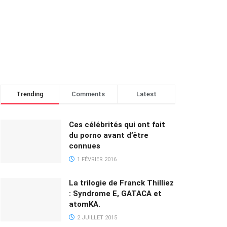
Trending
Comments
Latest
Ces célébrités qui ont fait
du porno avant d’être
connues
1 FÉVRIER 2016
La trilogie de Franck Thilliez
: Syndrome E, GATACA et
atomKA.
2 JUILLET 2015