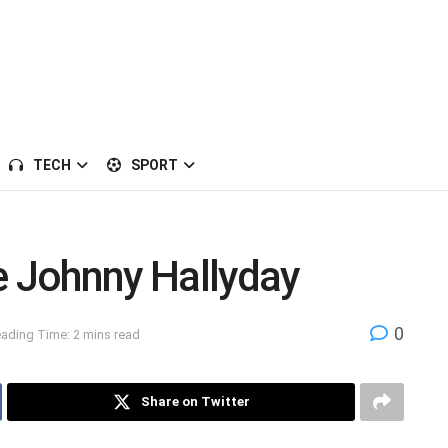
TECH
SPORT
e Johnny Hallyday
0
ading Time: 2 mins read
Share on Twitter