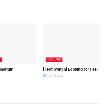
O
A LA UNE
unarium
[Test Switch] Looking for Fael
5 AOÛT 2026