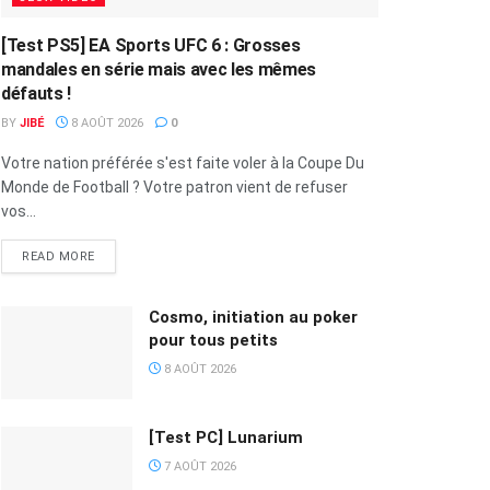
[Test PS5] EA Sports UFC 6 : Grosses
mandales en série mais avec les mêmes
défauts !
BY
JIBÉ
8 AOÛT 2026
0
Votre nation préférée s'est faite voler à la Coupe Du
Monde de Football ? Votre patron vient de refuser
vos...
READ MORE
Cosmo, initiation au poker
pour tous petits
8 AOÛT 2026
[Test PC] Lunarium
7 AOÛT 2026