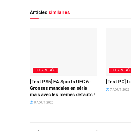
Articles
similaires
JEUX VIDÉO
JEUX VIDÉ
[Test PS5] EA Sports UFC 6 :
[Test PC] L
Grosses mandales en série
7 AOÛT 2026
mais avec les mêmes défauts !
8 AOÛT 2026