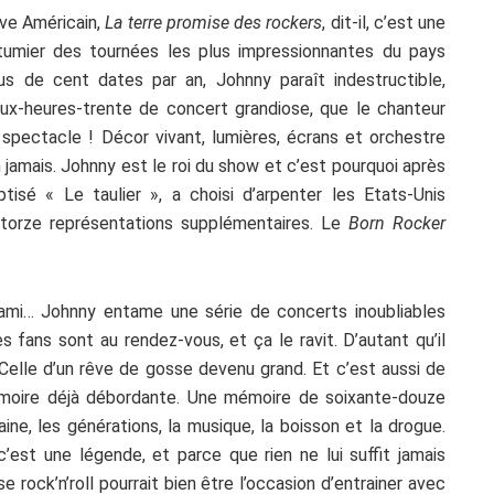
êve Américain,
La terre promise des rockers
, dit-il, c’est une
utumier des tournées les plus impressionnantes du pays
us de cent dates par an, Johnny paraît indestructible,
eux-heures-trente de concert grandiose, que le chanteur
 spectacle ! Décor vivant, lumières, écrans et orchestre
 jamais. Johnny est le roi du show et c’est pourquoi après
tisé « Le taulier », a choisi d’arpenter les Etats-Unis
atorze représentations supplémentaires. Le
Born Rocker
ami… Johnny entame une série de concerts inoubliables
 fans sont au rendez-vous, et ça le ravit. D’autant qu’il
. Celle d’un rêve de gosse devenu grand. Et c’est aussi de
émoire déjà débordante. Une mémoire de soixante-douze
haine, les générations, la musique, la boisson et la drogue.
c’est une légende, et parce que rien ne lui suffit jamais
rock’n’roll pourrait bien être l’occasion d’entrainer avec