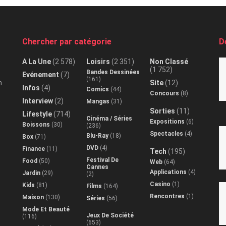
Chercher par catégorie
D
A La Une
(2 578)
Loisirs
(2 351)
Non Classé
(1 752)
Bandes Dessinées
Evénement
(7)
(161)
n
Site
(12)
Infos
(4)
Comics
(44)
Concours
(8)
Interview
(2)
Mangas
(31)
Sorties
(11)
Lifestyle
(714)
Cinéma / Séries
Expositions
(6)
Boissons
(30)
(236)
Spectacles
(4)
Blu-Ray
(18)
Box
(71)
DVD
(4)
Finance
(11)
Tech
(195)
Festival De
Food
(50)
Web
(64)
Cannes
Applications
(4)
Jardin
(29)
(2)
Casino
(1)
Kids
(81)
Films
(164)
Rencontres
(1)
Maison
(130)
Séries
(56)
Mode Et Beauté
Jeux De Société
(116)
(653)