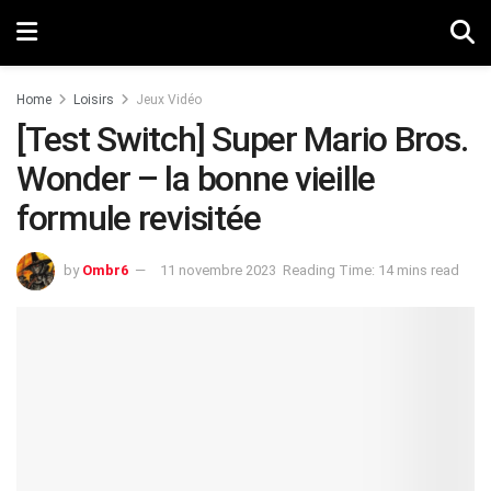
Home
Loisirs
Jeux Vidéo
[Test Switch] Super Mario Bros.
Wonder – la bonne vieille
formule revisitée
by
Ombr6
11 novembre 2023
Reading Time: 14 mins read