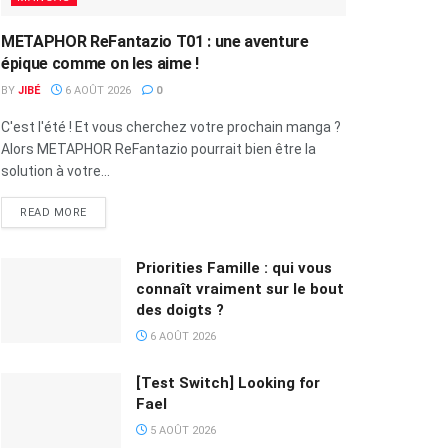
METAPHOR ReFantazio T01 : une aventure
épique comme on les aime !
BY
JIBÉ
6 AOÛT 2026
0
C'est l'été ! Et vous cherchez votre prochain manga ?
Alors METAPHOR ReFantazio pourrait bien être la
solution à votre...
READ MORE
Priorities Famille : qui vous
connaît vraiment sur le bout
des doigts ?
6 AOÛT 2026
[Test Switch] Looking for
Fael
5 AOÛT 2026