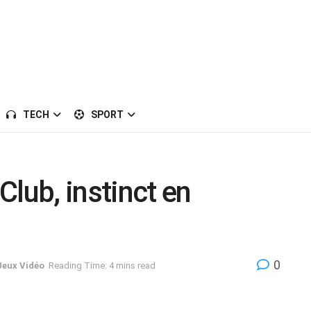
TECH
SPORT
lub, instinct en
0
Jeux Vidéo
Reading Time: 4 mins read