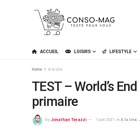
ACCUEIL
LOISIRS
LIFESTYLE
Home
A la Une
TEST – World’s End C
primaire
by
Jonathan Terazzi
1 juin 2021
in
A la Une
,