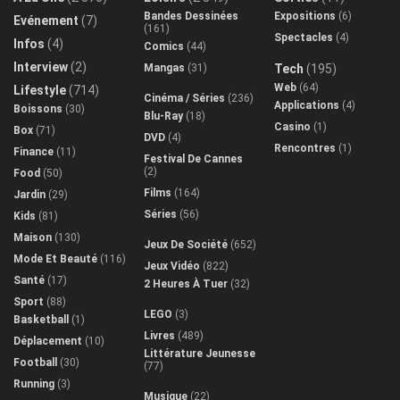
Bandes Dessinées
Expositions
(6)
Evénement
(7)
(161)
Spectacles
(4)
Infos
(4)
Comics
(44)
Interview
(2)
Mangas
(31)
Tech
(195)
Web
(64)
Lifestyle
(714)
Cinéma / Séries
(236)
Applications
(4)
Boissons
(30)
Blu-Ray
(18)
Casino
(1)
Box
(71)
DVD
(4)
Rencontres
(1)
Finance
(11)
Festival De Cannes
(2)
Food
(50)
Films
(164)
Jardin
(29)
Séries
(56)
Kids
(81)
Maison
(130)
Jeux De Société
(652)
Mode Et Beauté
(116)
Jeux Vidéo
(822)
Santé
(17)
2 Heures À Tuer
(32)
Sport
(88)
LEGO
(3)
Basketball
(1)
Livres
(489)
Déplacement
(10)
Littérature Jeunesse
Football
(30)
(77)
Running
(3)
Musique
(22)