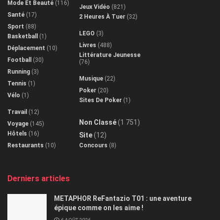
Mode Et Beauté
(116)
Jeux Vidéo
(821)
Santé
(17)
2 Heures À Tuer
(32)
Sport
(88)
LEGO
(3)
Basketball
(1)
Livres
(488)
Déplacement
(10)
Littérature Jeunesse
Football
(30)
(76)
Running
(3)
Musique
(22)
Tennis
(1)
Poker
(20)
Vélo
(1)
Sites De Poker
(1)
Travail
(12)
Non Classé
(1 751)
Voyage
(145)
Hôtels
(16)
Site
(12)
Restaurants
(10)
Concours
(8)
Derniers articles
METAPHOR ReFantazio T01 : une aventure
épique comme on les aime !