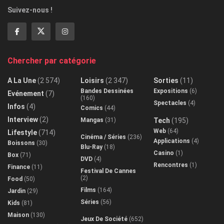
Suivez-nous !
Chercher par catégorie
A La Une
(2 574)
Loisirs
(2 347)
Sorties
(11)
Bandes Dessinées
Expositions
(6)
Evénement
(7)
(160)
Spectacles
(4)
Infos
(4)
Comics
(44)
Interview
(2)
Mangas
(31)
Tech
(195)
Web
(64)
Lifestyle
(714)
Cinéma / Séries
(236)
Applications
(4)
Boissons
(30)
Blu-Ray
(18)
Casino
(1)
Box
(71)
DVD
(4)
Rencontres
(1)
Finance
(11)
Festival De Cannes
(2)
Food
(50)
Films
(164)
Jardin
(29)
Séries
(56)
Kids
(81)
Maison
(130)
Jeux De Société
(652)