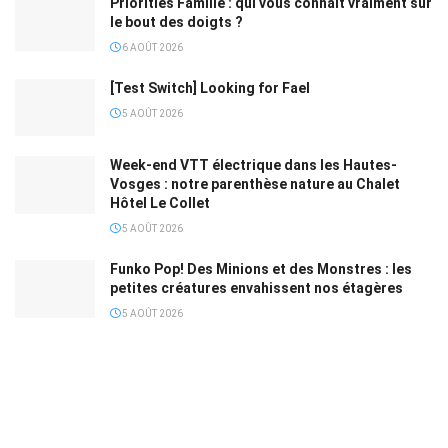
Priorities Famille : qui vous connaît vraiment sur
le bout des doigts ?
6 AOÛT 2026
[Test Switch] Looking for Fael
5 AOÛT 2026
Week-end VTT électrique dans les Hautes-
Vosges : notre parenthèse nature au Chalet
Hôtel Le Collet
5 AOÛT 2026
Funko Pop! Des Minions et des Monstres : les
petites créatures envahissent nos étagères
5 AOÛT 2026