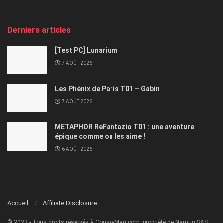
Derniers articles
[Test PC] Lunarium
7 AOÛT 2026
Les Phénix de Paris T01 – Gabin
7 AOÛT 2026
METAPHOR ReFantazio T01 : une aventure
épique comme on les aime !
6 AOÛT 2026
Accueil
Affiliate Disclosure
© 2023 - Tous droits réservés à Conso-Mag.com, propriété de Namuu SAS.