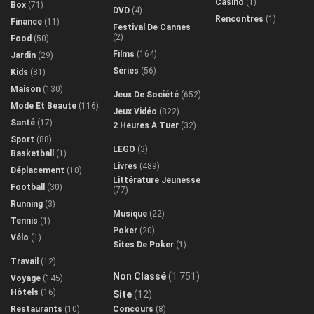
Casino
(1)
Box
(71)
DVD
(4)
Rencontres
(1)
Finance
(11)
Festival De Cannes
(2)
Food
(50)
Films
(164)
Jardin
(29)
Séries
(56)
Kids
(81)
Maison
(130)
Jeux De Société
(652)
Mode Et Beauté
(116)
Jeux Vidéo
(822)
Santé
(17)
2 Heures À Tuer
(32)
Sport
(88)
LEGO
(3)
Basketball
(1)
Livres
(489)
Déplacement
(10)
Littérature Jeunesse
Football
(30)
(77)
Running
(3)
Musique
(22)
Tennis
(1)
Poker
(20)
Vélo
(1)
Sites De Poker
(1)
Travail
(12)
Non Classé
(1 751)
Voyage
(145)
Hôtels
(16)
Site
(12)
Restaurants
(10)
Concours
(8)