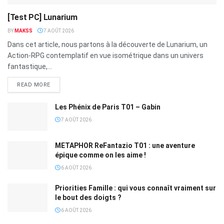
[Test PC] Lunarium
BY
MAKSS
7 AOÛT 2026
Dans cet article, nous partons à la découverte de Lunarium, un
Action-RPG contemplatif en vue isométrique dans un univers
fantastique,...
READ MORE
Les Phénix de Paris T01 – Gabin
7 AOÛT 2026
METAPHOR ReFantazio T01 : une aventure
épique comme on les aime !
6 AOÛT 2026
Priorities Famille : qui vous connaît vraiment sur
le bout des doigts ?
6 AOÛT 2026