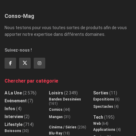
Conso-Mag
Nous testons pour vous toutes sortes de produits afin de vous
apporter notre expertise dans différents domaines.
Suivez-nous !
Chercher par catégorie
A La Une
(2 576)
Loisirs
(2 349)
Sorties
(11)
Bandes Dessinées
Expositions
(6)
Evénement
(7)
(161)
Spectacles
(4)
Infos
(4)
Comics
(44)
Interview
(2)
Mangas
(31)
Tech
(195)
Web
(64)
Lifestyle
(714)
Cinéma / Séries
(236)
Applications
(4)
Boissons
(30)
Blu-Ray
(18)