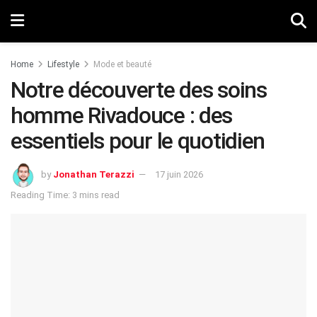
Home
Lifestyle
Mode et beauté
Notre découverte des soins
homme Rivadouce : des
essentiels pour le quotidien
by
Jonathan Terazzi
17 juin 2026
Reading Time: 3 mins read