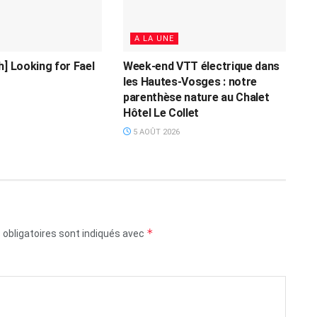
A LA UNE
h] Looking for Fael
Week-end VTT électrique dans
les Hautes-Vosges : notre
parenthèse nature au Chalet
Hôtel Le Collet
5 AOÛT 2026
*
obligatoires sont indiqués avec