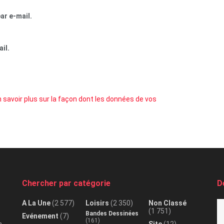
ar e-mail.
il.
 savoir plus sur la façon dont les données de vos
Chercher par catégorie
D
A La Une
(2 577)
Loisirs
(2 350)
Non Classé
(1 751)
Bandes Dessinées
Evénement
(7)
(161)
n
Site
(12)