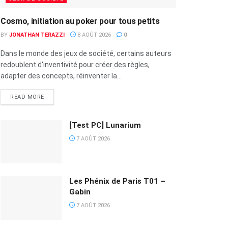
Cosmo, initiation au poker pour tous petits
BY
JONATHAN TERAZZI
8 AOÛT 2026
0
Dans le monde des jeux de société, certains auteurs
redoublent d'inventivité pour créer des règles,
adapter des concepts, réinventer la...
READ MORE
[Test PC] Lunarium
7 AOÛT 2026
Les Phénix de Paris T01 –
Gabin
7 AOÛT 2026