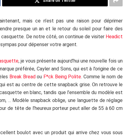
Share on Twitter
maintenant, mais ce n’est pas une raison pour déprimer
endre presque un an et le retour du soleil pour faire des
 casquette. De notre côté, on continue de visiter
Headict
 sympas pour dépenser votre argent.
casquette
, je vous présente aujourd’hui une nouvelle fois un
rque préférée, Cayler and Sons, qui est à l’origine de ce
dèles
Break Bread
ou
F*ck Being Polite
. Comme le nom de
x qui est au centre de cette snapback grise. On retrouve le
 casquette en blanc, tandis que l’ensemble du modèle est
eedom, … Modèle snapback oblige, une languette de réglage
 tour de tête de l’heureux porteur peut aller de 55 à 60 cm
excellent boulot avec un produit qui arrive chez vous sous