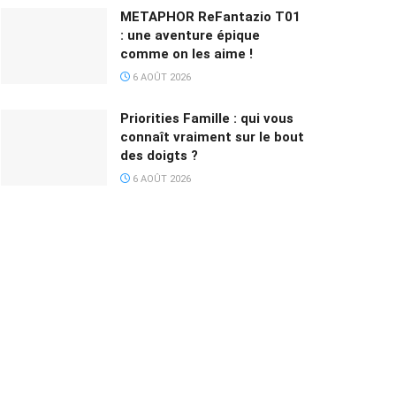
METAPHOR ReFantazio T01
: une aventure épique
comme on les aime !
6 AOÛT 2026
Priorities Famille : qui vous
connaît vraiment sur le bout
des doigts ?
6 AOÛT 2026