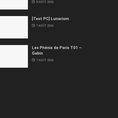
8 AOÛT 2026
[Test PC] Lunarium
7 AOÛT 2026
Les Phénix de Paris T01 –
Gabin
7 AOÛT 2026