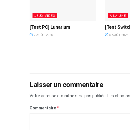
JEUX VIDÉO
A LA UNE
[Test PC] Lunarium
[Test Switc
7 AOÛT 2026
5 AOÛT 2026
Laisser un commentaire
Votre adresse e-mail ne sera pas publiée.
Les champs 
*
Commentaire