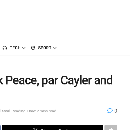
TECH
SPORT
 Peace, par Cayler and
0
lassé
Reading Time: 2 mins read