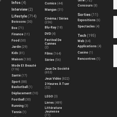
Infos
(4)
Comics
(44)
Concours
(8)
Interview
(2)
Mangas
(31)
Sorties
(11)
Lifestyle
(714)
Cinéma / Séries
Expositions
(6)
Boissons
(30)
(236)
Spectacles
(4)
Blu-Ray
(18)
Box
(71)
DVD
(4)
Finance
(11)
Tech
(195)
Festival De
Food
(50)
Web
(64)
Cannes
Applications
(4)
Jardin
(29)
(2)
Casino
(1)
Kids
(81)
Films
(164)
Rencontres
(1)
Maison
(130)
Séries
(56)
Mode Et Beauté
Jeux De Société
(116)
(653)
Santé
(17)
Jeux Vidéo
(822)
Sport
(88)
2 Heures À Tuer
Basketball
(1)
(32)
Déplacement
(10)
LEGO
(3)
Football
(30)
Livres
(489)
Running
(3)
Littérature
Jeunesse
Tennis
(1)
(77)