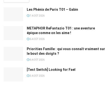
Les Phénix de Paris T01 – Gabin
7 AOÛT 2026
METAPHOR ReFantazio T01 : une aventure
épique comme on les aime !
6 AOÛT 2026
Priorities Famille : qui vous connaît vraiment sur
le bout des doigts ?
6 AOÛT 2026
[Test Switch] Looking for Fael
5 AOÛT 2026