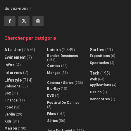
Suivez-nous !
Chercher par catégorie
A La Une
(2 576)
Loisirs
(2 349)
Sorties
(11)
Bandes Dessinées
Expositions
(6)
Evénement
(7)
(161)
Spectacles
(4)
Infos
(4)
Comics
(44)
Interview
(2)
Mangas
(31)
Tech
(195)
Web
(64)
Lifestyle
(714)
Cinéma / Séries
(236)
Applications
(4)
Boissons
(30)
Blu-Ray
(18)
Casino
(1)
Box
(71)
DVD
(4)
Rencontres
(1)
Finance
(11)
Festival De Cannes
(2)
Food
(50)
Films
(164)
Jardin
(29)
Séries
(56)
Kids
(81)
Maison
(130)
Jeux De Société
(652)