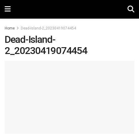
Home
Dead-Island-2_20230419074454
Dead-Island-
2_20230419074454