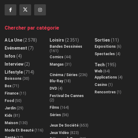
Chercher par catégorie
A La Une
(2 578)
Loisirs
(2 351)
Sorties
(11)
Bandes Dessinées
Expositions
(6)
Evénement
(7)
(161)
Spectacles
(4)
Infos
(4)
Comics
(44)
Interview
(2)
Mangas
(31)
Tech
(195)
Web
(64)
Lifestyle
(714)
Cinéma / Séries
(236)
Applications
(4)
Boissons
(30)
Blu-Ray
(18)
Casino
(1)
Box
(71)
DVD
(4)
Rencontres
(1)
Finance
(11)
Festival De Cannes
(2)
Food
(50)
Films
(164)
Jardin
(29)
Séries
(56)
Kids
(81)
Maison
(130)
Jeux De Société
(653)
Mode Et Beauté
(116)
Jeux Vidéo
(823)
Santé
(17)