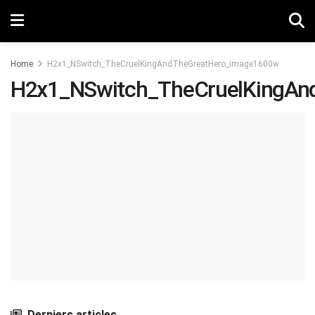
Home
H2x1_NSwitch_TheCruelKingAndTheGreatHero_image1600w
H2x1_NSwitch_TheCruelKingAn
Derniers articles