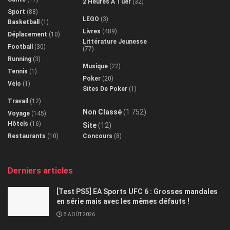
2 Heures À Tuer
(32)
Sport
(88)
LEGO
(3)
Basketball
(1)
Livres
(489)
Déplacement
(10)
Littérature Jeunesse
Football
(30)
(77)
Running
(3)
Musique
(22)
Tennis
(1)
Poker
(20)
Vélo
(1)
Sites De Poker
(1)
Travail
(12)
Non Classé
(1 752)
Voyage
(145)
Hôtels
(16)
Site
(12)
Restaurants
(10)
Concours
(8)
Derniers articles
[Test PS5] EA Sports UFC 6 : Grosses mandales
en série mais avec les mêmes défauts !
8 AOÛT 2026