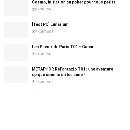
Cosmo, initiation au poker pour tous petits
8 AOÛT 2026
[Test PC] Lunarium
7 AOÛT 2026
Les Phénix de Paris T01 – Gabin
7 AOÛT 2026
METAPHOR ReFantazio T01 : une aventure
épique comme on les aime !
6 AOÛT 2026