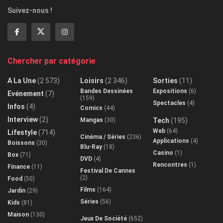
Suivez-nous !
Chercher par catégorie
A La Une
(2 573)
Loisirs
(2 346)
Sorties
(11)
Bandes Dessinées
Expositions
(6)
Evénement
(7)
(159)
Spectacles
(4)
Infos
(4)
Comics
(44)
Interview
(2)
Mangas
(30)
Tech
(195)
Web
(64)
Lifestyle
(714)
Cinéma / Séries
(236)
Applications
(4)
Boissons
(30)
Blu-Ray
(18)
Casino
(1)
Box
(71)
DVD
(4)
Rencontres
(1)
Finance
(11)
Festival De Cannes
(2)
Food
(50)
Films
(164)
Jardin
(29)
Séries
(56)
Kids
(81)
Maison
(130)
Jeux De Société
(652)