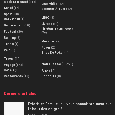
Mode Et Beauté
(116)
Jeux Vidéo
(821)
Santé
(17)
2 Heures À Tuer
(32)
Sport
(88)
LEGO
(3)
Basketball
(1)
Livres
(488)
Déplacement
(10)
Littérature Jeunesse
Football
(30)
(76)
Running
(3)
Musique
(22)
Tennis
(1)
Poker
(20)
Vélo
(1)
Sites De Poker
(1)
Travail
(12)
Non Classé
(1 751)
Voyage
(145)
Hôtels
(16)
Site
(12)
Restaurants
(10)
Concours
(8)
Derniers articles
Priorities Famille : qui vous connaît vraiment sur
le bout des doigts ?