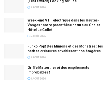
[Test Switch] Looking for Fael
5 AOÛT 2026
Week-end VTT électrique dans les Hautes-
Vosges : notre parenthèse nature au Chalet
Hôtel Le Collet
5 AOÛT 2026
Funko Pop! Des Minions et des Monstres : les
petites créatures envahissent nos étagères
5 AOÛT 2026
Griffe Matou : le roi des empilements
improbables !
4 AOÛT 2026