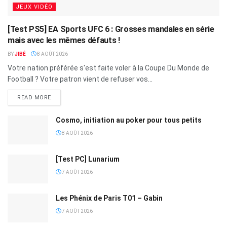
JEUX VIDÉO
[Test PS5] EA Sports UFC 6 : Grosses mandales en série
mais avec les mêmes défauts !
BY
JIBÉ
8 AOÛT 2026
Votre nation préférée s'est faite voler à la Coupe Du Monde de
Football ? Votre patron vient de refuser vos...
READ MORE
Cosmo, initiation au poker pour tous petits
8 AOÛT 2026
[Test PC] Lunarium
7 AOÛT 2026
Les Phénix de Paris T01 – Gabin
7 AOÛT 2026