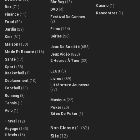
Blu-Ray
(18)
Casino
(1)
Box
(71)
DVD
(4)
Rencontres
(1)
Finance
(11)
Festival De Cannes
(2)
Food
(50)
Films
(164)
Jardin
(29)
Séries
(56)
Kids
(81)
Maison
(130)
Jeux De Société
(653)
Mode Et Beauté
(116)
Jeux Vidéo
(823)
Santé
(17)
2 Heures À Tuer
(32)
Sport
(88)
LEGO
(3)
Basketball
(1)
Livres
(489)
Déplacement
(10)
Littérature Jeunesse
Football
(30)
(77)
Running
(3)
Musique
(22)
Tennis
(1)
Poker
(20)
Vélo
(1)
Sites De Poker
(1)
Travail
(12)
Non Classé
(1 752)
Voyage
(145)
Hôtels
(16)
Site
(12)