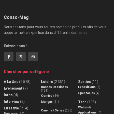
Conso-Mag
Nous testons pour vous toutes sortes de produits afin de vous
apporter notre expertise dans différents domaines.
Suivez-nous !
Chercher par catégorie
A La Une
(2 578)
Loisirs
(2 351)
Sorties
(11)
Bandes Dessinées
Expositions
(6)
Evénement
(7)
(161)
Spectacles
(4)
Infos
(4)
Comics
(44)
Interview
(2)
Mangas
(31)
Tech
(195)
Web
(64)
Lifestyle
(714)
Cinéma / Séries
(236)
Applications
(4)
Boissons
(30)