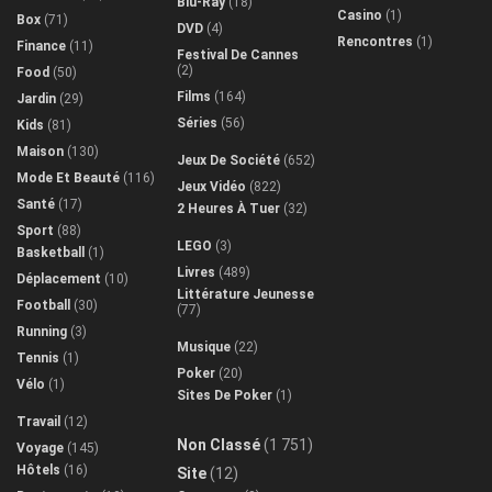
Blu-Ray
(18)
Casino
(1)
Box
(71)
DVD
(4)
Rencontres
(1)
Finance
(11)
Festival De Cannes
(2)
Food
(50)
Films
(164)
Jardin
(29)
Séries
(56)
Kids
(81)
Maison
(130)
Jeux De Société
(652)
Mode Et Beauté
(116)
Jeux Vidéo
(822)
Santé
(17)
2 Heures À Tuer
(32)
Sport
(88)
LEGO
(3)
Basketball
(1)
Livres
(489)
Déplacement
(10)
Littérature Jeunesse
Football
(30)
(77)
Running
(3)
Musique
(22)
Tennis
(1)
Poker
(20)
Vélo
(1)
Sites De Poker
(1)
Travail
(12)
Non Classé
(1 751)
Voyage
(145)
Hôtels
(16)
Site
(12)