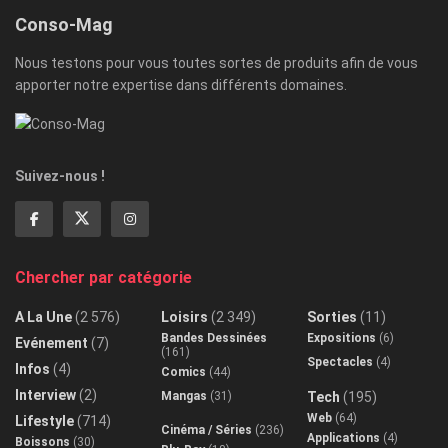
Conso-Mag
Nous testons pour vous toutes sortes de produits afin de vous
apporter notre expertise dans différents domaines.
Suivez-nous !
Chercher par catégorie
A La Une
(2 576)
Loisirs
(2 349)
Sorties
(11)
Bandes Dessinées
Expositions
(6)
Evénement
(7)
(161)
Spectacles
(4)
Infos
(4)
Comics
(44)
Interview
(2)
Mangas
(31)
Tech
(195)
Web
(64)
Lifestyle
(714)
Cinéma / Séries
(236)
Applications
(4)
Boissons
(30)