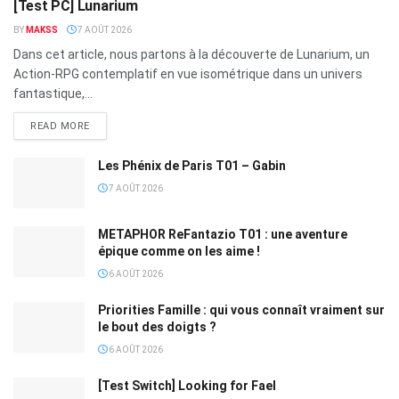
[Test PC] Lunarium
BY
MAKSS
7 AOÛT 2026
Dans cet article, nous partons à la découverte de Lunarium, un
Action-RPG contemplatif en vue isométrique dans un univers
fantastique,...
READ MORE
Les Phénix de Paris T01 – Gabin
7 AOÛT 2026
METAPHOR ReFantazio T01 : une aventure
épique comme on les aime !
6 AOÛT 2026
Priorities Famille : qui vous connaît vraiment sur
le bout des doigts ?
6 AOÛT 2026
[Test Switch] Looking for Fael