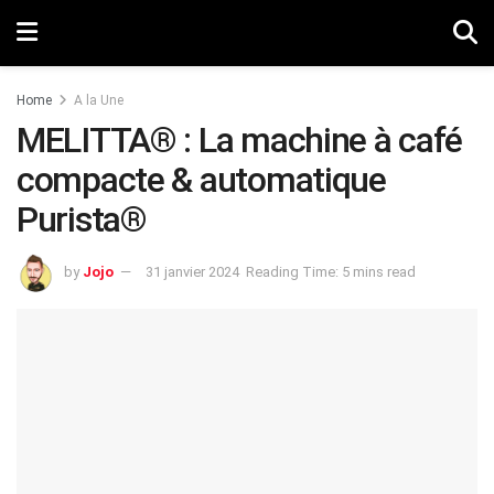
Home
A la Une
MELITTA® : La machine à café
compacte & automatique
Purista®
by
Jojo
31 janvier 2024
Reading Time: 5 mins read