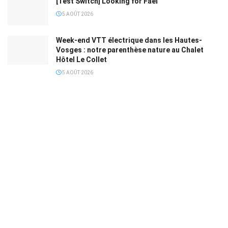
[Test Switch] Looking for Fael
5 AOÛT 2026
Week-end VTT électrique dans les Hautes-
Vosges : notre parenthèse nature au Chalet
Hôtel Le Collet
5 AOÛT 2026