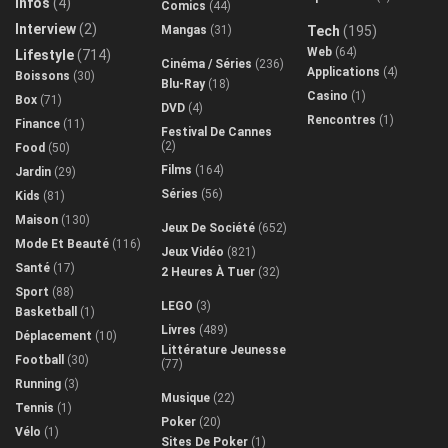
Infos
(4)
Comics
(44)
Interview
(2)
Mangas
(31)
Tech
(195)
Web
(64)
Lifestyle
(714)
Cinéma / Séries
(236)
Applications
(4)
Boissons
(30)
Blu-Ray
(18)
Casino
(1)
Box
(71)
DVD
(4)
Rencontres
(1)
Finance
(11)
Festival De Cannes
(2)
Food
(50)
Films
(164)
Jardin
(29)
Séries
(56)
Kids
(81)
Maison
(130)
Jeux De Société
(652)
Mode Et Beauté
(116)
Jeux Vidéo
(821)
Santé
(17)
2 Heures À Tuer
(32)
Sport
(88)
LEGO
(3)
Basketball
(1)
Livres
(489)
Déplacement
(10)
Littérature Jeunesse
Football
(30)
(77)
Running
(3)
Musique
(22)
Tennis
(1)
Poker
(20)
Vélo
(1)
Sites De Poker
(1)