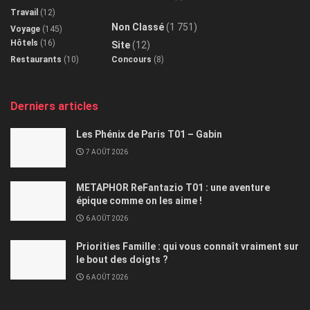
Travail
(12)
Non Classé
(1 751)
Voyage
(145)
Hôtels
(16)
Site
(12)
Restaurants
(10)
Concours
(8)
Derniers articles
Les Phénix de Paris T01 – Gabin
7 AOÛT 2026
METAPHOR ReFantazio T01 : une aventure
épique comme on les aime !
6 AOÛT 2026
Priorities Famille : qui vous connaît vraiment sur
le bout des doigts ?
6 AOÛT 2026