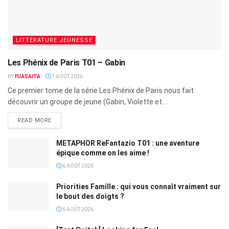
LITTÉRATURE JEUNESSE
Les Phénix de Paris T01 – Gabin
BY
FUASAITA
7 AOÛT 2026
Ce premier tome de la série Les Phénix de Paris nous fait
découvrir un groupe de jeune (Gabin, Violette et...
READ MORE
METAPHOR ReFantazio T01 : une aventure
épique comme on les aime !
6 AOÛT 2026
Priorities Famille : qui vous connaît vraiment sur
le bout des doigts ?
6 AOÛT 2026