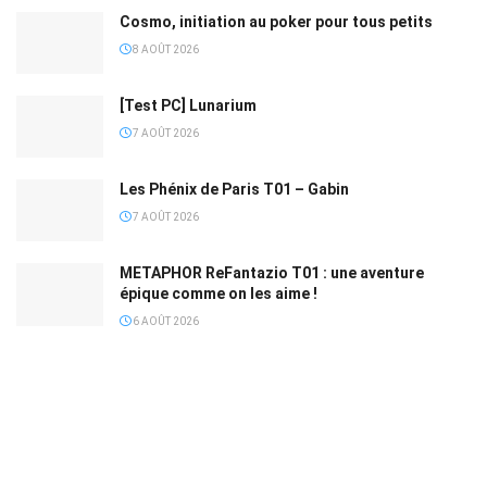
Cosmo, initiation au poker pour tous petits
8 AOÛT 2026
[Test PC] Lunarium
7 AOÛT 2026
Les Phénix de Paris T01 – Gabin
7 AOÛT 2026
METAPHOR ReFantazio T01 : une aventure
épique comme on les aime !
6 AOÛT 2026