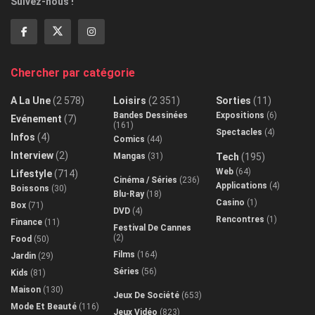
Suivez-nous !
Chercher par catégorie
A La Une
(2 578)
Loisirs
(2 351)
Sorties
(11)
Bandes Dessinées
Expositions
(6)
Evénement
(7)
(161)
Spectacles
(4)
Infos
(4)
Comics
(44)
Interview
(2)
Mangas
(31)
Tech
(195)
Web
(64)
Lifestyle
(714)
Cinéma / Séries
(236)
Applications
(4)
Boissons
(30)
Blu-Ray
(18)
Casino
(1)
Box
(71)
DVD
(4)
Rencontres
(1)
Finance
(11)
Festival De Cannes
(2)
Food
(50)
Films
(164)
Jardin
(29)
Séries
(56)
Kids
(81)
Maison
(130)
Jeux De Société
(653)
Mode Et Beauté
(116)
Jeux Vidéo
(823)