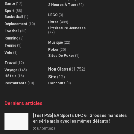
Santé
(17)
2 Heures À Tuer
(32)
Sport
(88)
LEGO
(3)
Basketball
(1)
Livres
(489)
Déplacement
(10)
Littérature Jeunesse
Football
(30)
(77)
Running
(3)
Musique
(22)
Tennis
(1)
Poker
(20)
Vélo
(1)
Sites De Poker
(1)
Travail
(12)
Non Classé
(1 752)
Voyage
(145)
Hôtels
(16)
Site
(12)
Restaurants
(10)
Concours
(8)
Derniers articles
[Test PS5] EA Sports UFC 6 : Grosses mandales
en série mais avec les mêmes défauts !
8 AOÛT 2026