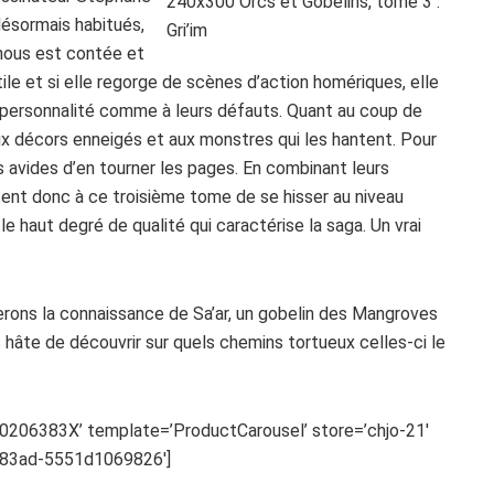
désormais habitués,
 nous est contée et
ile et si elle regorge de scènes d’action homériques, elle
r personnalité comme à leurs défauts. Quant au coup de
aux décors enneigés et aux monstres qui les hantent. Pour
ts avides d’en tourner les pages. En combinant leurs
ent donc à ce troisième tome de se hisser au niveau
e haut degré de qualité qui caractérise la saga. Un vrai
erons la connaissance de Sa’ar, un gobelin des Mangroves
 hâte de découvrir sur quels chemins tortueux celles-ci le
206383X’ template=’ProductCarousel’ store=’chjo-21′
-83ad-5551d1069826′]