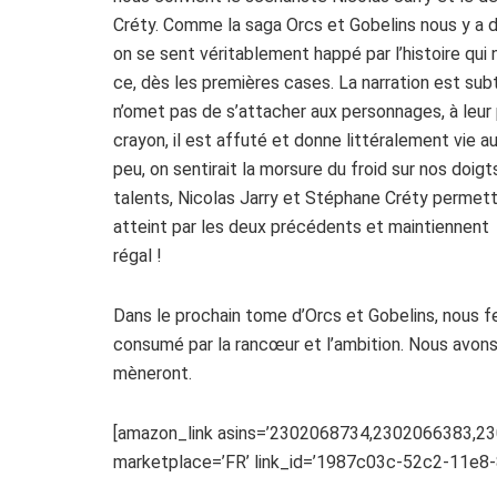
Créty. Comme la saga Orcs et Gobelins nous y a 
on se sent véritablement happé par l’histoire qui
ce, dès les premières cases. La narration est subt
n’omet pas de s’attacher aux personnages, à leu
crayon, il est affuté et donne littéralement vie 
peu, on sentirait la morsure du froid sur nos doig
talents, Nicolas Jarry et Stéphane Créty permett
atteint par les deux précédents et maintiennent l
régal !
Dans le prochain tome d’Orcs et Gobelins, nous f
consumé par la rancœur et l’ambition. Nous avons
mèneront.
[amazon_link asins=’2302068734,2302066383,230
marketplace=’FR’ link_id=’1987c03c-52c2-11e8