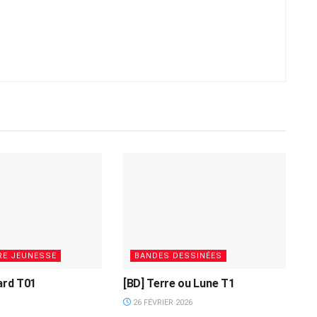
RE JEUNESSE
BANDES DESSINÉES
lard T01
[BD] Terre ou Lune T1
26 FÉVRIER 2026