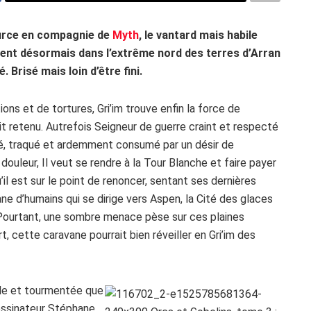
Slurce en compagnie de
Myth
, le vantard mais habile
inent désormais dans l’extrême nord des terres d’Arran
. Brisé mais loin d’être fini.
ns et de tortures, Gri’im trouve enfin la force de
it retenu. Autrefois Seigneur de guerre craint et respecté
brisé, traqué et ardemment consumé par un désir de
ouleur, Il veut se rendre à la Tour Blanche et faire payer
u’il est sur le point de renoncer, sentant ses dernières
ane d’humains qui se dirige vers Aspen, la Cité des glaces
. Pourtant, une sombre menace pèse sur ces plaines
, cette caravane pourrait bien réveiller en Gri’im des
le et tourmentée que
dessinateur Stéphane