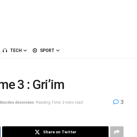
TECH
SPORT
me 3 : Gri’im
3
Bandes dessinées
Reading Time: 2 mins read
Share on Twitter