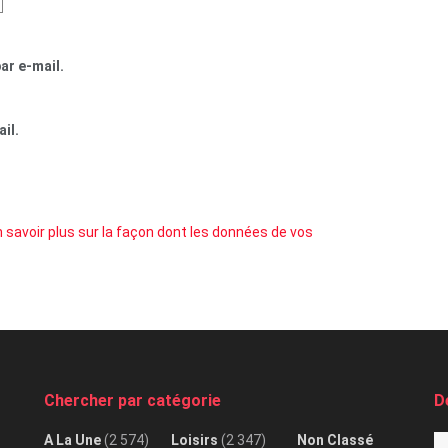
ar e-mail.
il.
 savoir plus sur la façon dont les données de vos
Chercher par catégorie
D
A La Une
(2 574)
Loisirs
(2 347)
Non Classé