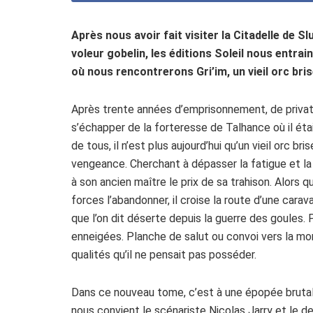
Après nous avoir fait visiter la Citadelle de 
voleur gobelin, les éditions Soleil nous entra
où nous rencontrerons Gri’im, un vieil orc brisé
Après trente années d’emprisonnement, de privatio
s’échapper de la forteresse de Talhance où il éta
de tous, il n’est plus aujourd’hui qu’un vieil orc 
vengeance. Cherchant à dépasser la fatigue et la d
à son ancien maître le prix de sa trahison. Alors q
forces l’abandonner, il croise la route d’une carav
que l’on dit déserte depuis la guerre des goules
enneigées. Planche de salut ou convoi vers la mort
qualités qu’il ne pensait pas posséder.
Dans ce nouveau tome, c’est à une épopée bruta
nous convient le scénariste Nicolas Jarry et le 