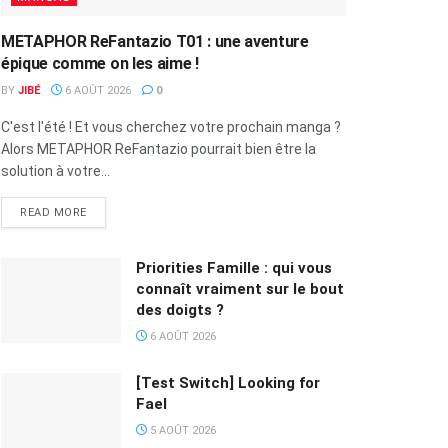
METAPHOR ReFantazio T01 : une aventure
épique comme on les aime !
BY
JIBÉ
6 AOÛT 2026
0
C'est l'été ! Et vous cherchez votre prochain manga ?
Alors METAPHOR ReFantazio pourrait bien être la
solution à votre...
READ MORE
Priorities Famille : qui vous
connaît vraiment sur le bout
des doigts ?
6 AOÛT 2026
[Test Switch] Looking for
Fael
5 AOÛT 2026