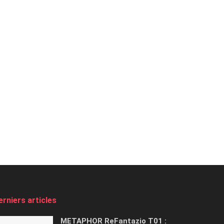
erniers articles
METAPHOR ReFantazio T01 :