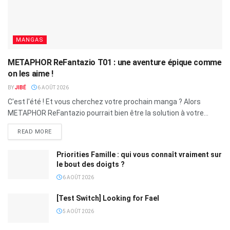
MANGAS
METAPHOR ReFantazio T01 : une aventure épique comme
on les aime !
BY
JIBÉ
6 AOÛT 2026
C'est l'été ! Et vous cherchez votre prochain manga ? Alors
METAPHOR ReFantazio pourrait bien être la solution à votre...
READ MORE
Priorities Famille : qui vous connaît vraiment sur
le bout des doigts ?
6 AOÛT 2026
[Test Switch] Looking for Fael
5 AOÛT 2026