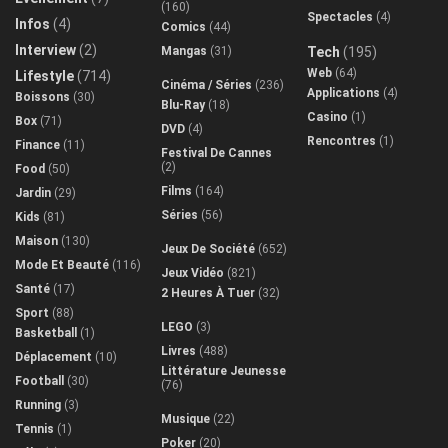
(160)
Spectacles
(4)
Infos
(4)
Comics
(44)
Interview
(2)
Mangas
(31)
Tech
(195)
Web
(64)
Lifestyle
(714)
Cinéma / Séries
(236)
Applications
(4)
Boissons
(30)
Blu-Ray
(18)
Casino
(1)
Box
(71)
DVD
(4)
Rencontres
(1)
Finance
(11)
Festival De Cannes
(2)
Food
(50)
Films
(164)
Jardin
(29)
Séries
(56)
Kids
(81)
Maison
(130)
Jeux De Société
(652)
Mode Et Beauté
(116)
Jeux Vidéo
(821)
Santé
(17)
2 Heures À Tuer
(32)
Sport
(88)
LEGO
(3)
Basketball
(1)
Livres
(488)
Déplacement
(10)
Littérature Jeunesse
Football
(30)
(76)
Running
(3)
Musique
(22)
Tennis
(1)
Poker
(20)