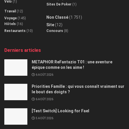
Vélo
(1)
Sites De Poker
(1)
Travail
(12)
Non Classé
(1 751)
Voyage
(145)
Hôtels
(16)
Site
(12)
Restaurants
(10)
Concours
(8)
Derniers articles
METAPHOR ReFantazio T01 : une aventure
épique comme on les aime !
6 AOÛT 2026
Priorities Famille : qui vous connaît vraiment sur
le bout des doigts ?
6 AOÛT 2026
[Test Switch] Looking for Fael
5 AOÛT 2026