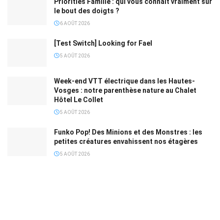
Priorities Famille : qui vous connaît vraiment sur
le bout des doigts ?
6 AOÛT 2026
[Test Switch] Looking for Fael
5 AOÛT 2026
Week-end VTT électrique dans les Hautes-
Vosges : notre parenthèse nature au Chalet
Hôtel Le Collet
5 AOÛT 2026
Funko Pop! Des Minions et des Monstres : les
petites créatures envahissent nos étagères
5 AOÛT 2026