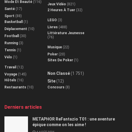
Mode Et Beauté
(116)
Jeux Vidéo
(821)
Santé
(17)
2 Heures À Tuer
(32)
Sport
(88)
LEGO
(3)
Basketball
(1)
Livres
(488)
Déplacement
(10)
Littérature Jeunesse
Football
(30)
(76)
Running
(3)
Musique
(22)
Tennis
(1)
Poker
(20)
Vélo
(1)
Sites De Poker
(1)
Travail
(12)
Non Classé
(1 751)
Voyage
(145)
Hôtels
(16)
Site
(12)
Restaurants
(10)
Concours
(8)
Derniers articles
METAPHOR ReFantazio T01 : une aventure
épique comme on les aime !