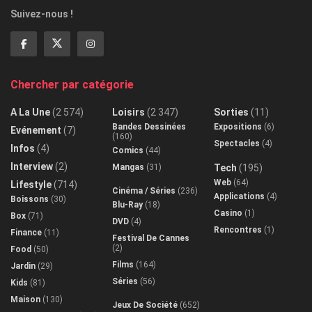
Suivez-nous !
Chercher par catégorie
A La Une
(2 574)
Loisirs
(2 347)
Sorties
(11)
Bandes Dessinées
Expositions
(6)
Evénement
(7)
(160)
Spectacles
(4)
Infos
(4)
Comics
(44)
Interview
(2)
Mangas
(31)
Tech
(195)
Web
(64)
Lifestyle
(714)
Cinéma / Séries
(236)
Applications
(4)
Boissons
(30)
Blu-Ray
(18)
Casino
(1)
Box
(71)
DVD
(4)
Rencontres
(1)
Finance
(11)
Festival De Cannes
(2)
Food
(50)
Films
(164)
Jardin
(29)
Séries
(56)
Kids
(81)
Maison
(130)
Jeux De Société
(652)