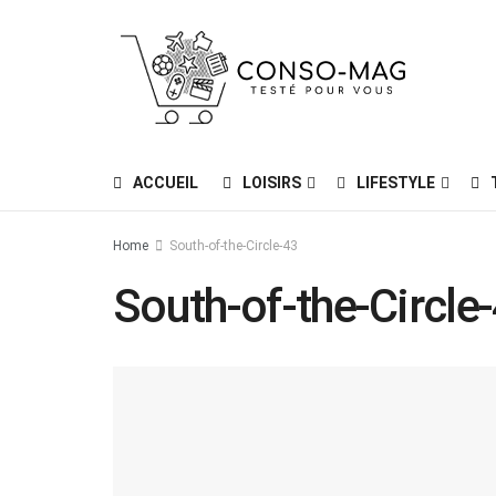
ACCUEIL
LOISIRS
LIFESTYLE
Home
South-of-the-Circle-43
South-of-the-Circle