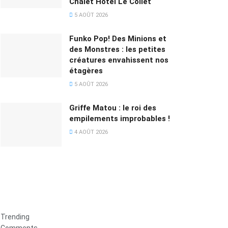
Chalet Hôtel Le Collet
5 AOÛT 2026
Funko Pop! Des Minions et
des Monstres : les petites
créatures envahissent nos
étagères
5 AOÛT 2026
Griffe Matou : le roi des
empilements improbables !
4 AOÛT 2026
Trending