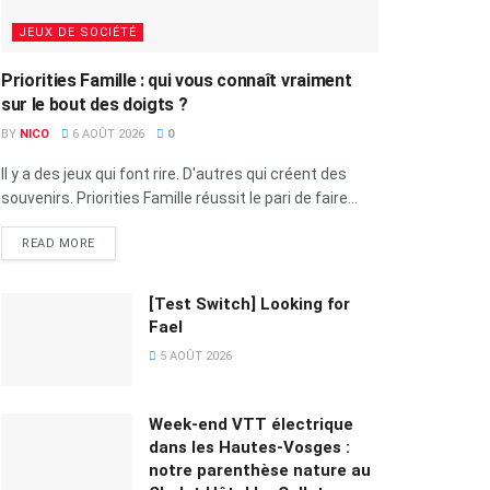
JEUX DE SOCIÉTÉ
Priorities Famille : qui vous connaît vraiment
sur le bout des doigts ?
BY
NICO
6 AOÛT 2026
0
Il y a des jeux qui font rire. D'autres qui créent des
souvenirs. Priorities Famille réussit le pari de faire...
READ MORE
[Test Switch] Looking for
Fael
5 AOÛT 2026
Week-end VTT électrique
dans les Hautes-Vosges :
notre parenthèse nature au