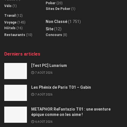
Poker
(20)
Vélo
(1)
Sites De Poker
(1)
Travail
(12)
Non Classé
(1 751)
Voyage
(145)
Hôtels
(16)
Site
(12)
Restaurants
(10)
Concours
(8)
Derniers articles
[Test PC] Lunarium
7 AOÛT 2026
Les Phénix de Paris T01 – Gabin
7 AOÛT 2026
METAPHOR ReFantazio T01 : une aventure
épique comme on les aime !
6 AOÛT 2026