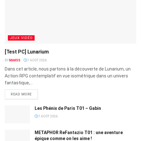
JEUX VIDÉO
[Test PC] Lunarium
BY
MAKSS
7 AOÛT 2026
Dans cet article, nous partons à la découverte de Lunarium, un
Action-RPG contemplatif en vue isométrique dans un univers
fantastique,...
READ MORE
Les Phénix de Paris T01 – Gabin
7 AOÛT 2026
METAPHOR ReFantazio T01 : une aventure
épique comme on les aime !