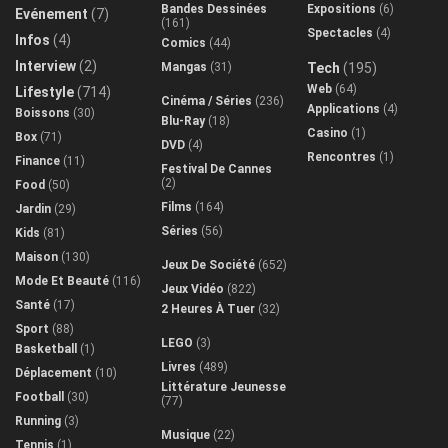
Bandes Dessinées
Expositions
(6)
Evénement
(7)
(161)
Spectacles
(4)
Infos
(4)
Comics
(44)
Interview
(2)
Mangas
(31)
Tech
(195)
Web
(64)
Lifestyle
(714)
Cinéma / Séries
(236)
Applications
(4)
Boissons
(30)
Blu-Ray
(18)
Casino
(1)
Box
(71)
DVD
(4)
Rencontres
(1)
Finance
(11)
Festival De Cannes
(2)
Food
(50)
Films
(164)
Jardin
(29)
Séries
(56)
Kids
(81)
Maison
(130)
Jeux De Société
(652)
Mode Et Beauté
(116)
Jeux Vidéo
(822)
Santé
(17)
2 Heures À Tuer
(32)
Sport
(88)
LEGO
(3)
Basketball
(1)
Livres
(489)
Déplacement
(10)
Littérature Jeunesse
Football
(30)
(77)
Running
(3)
Musique
(22)
Tennis
(1)