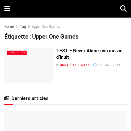
Home
Tag
Upper One Games
Étiquette :
Upper One Games
TEST – Never Alone : vis ma vie
JEUX VIDÉO
d’inuit
BY
JONATHAN TERAZZI
17 FÉVRIER 2019
Derniers articles