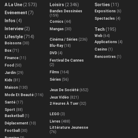
A La Une
(2 573)
Loisirs
(2 346)
Sorties
(11)
Bandes Dessinées
Expositions
(6)
Evénement
(7)
(159)
Spectacles
(4)
Infos
(4)
Comics
(44)
Interview
(2)
Mangas
(30)
Tech
(195)
Web
(64)
Lifestyle
(714)
Cinéma / Séries
(236)
Applications
(4)
Boissons
(30)
Blu-Ray
(18)
Casino
(1)
Box
(71)
DVD
(4)
Rencontres
(1)
Finance
(11)
Festival De Cannes
(2)
Food
(50)
Films
(164)
Jardin
(29)
Séries
(56)
Kids
(81)
Maison
(130)
Jeux De Société
(652)
Mode Et Beauté
(116)
Jeux Vidéo
(821)
Santé
(17)
2 Heures À Tuer
(32)
Sport
(88)
LEGO
(3)
Basketball
(1)
Livres
(488)
Déplacement
(10)
Littérature Jeunesse
Football
(30)
(76)
Running
(3)