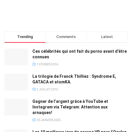
Trending
Comments
Latest
Ces célébrités qui ont fait du porno avant d’être
connues
1 FÉVRIER 2016
La trilogie de Franck Thilliez : Syndrome E,
GATACA et atomKA.
2 JUILLET 2015
Gagner de l’argent grâce à YouTube et
Instagram via Telegram: Attention aux
arnaques!
20 JANVIER 2025
Les 10 meilleurs jeux de course VR pour l’Oculus