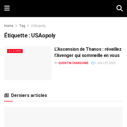
Home
Tag
USAopoly
Étiquette :
USAopoly
L’Ascension de Thanos : réveillez
A LA UNE
l’Avenger qui sommeille en vous
BY
QUENTIN CHARDOME
1 JUILLET 2020
Derniers articles