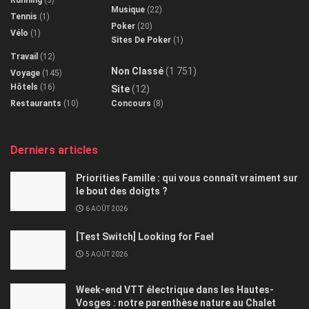
Musique
(22)
Tennis
(1)
Poker
(20)
Vélo
(1)
Sites De Poker
(1)
Travail
(12)
Non Classé
(1 751)
Voyage
(145)
Hôtels
(16)
Site
(12)
Restaurants
(10)
Concours
(8)
Derniers articles
Priorities Famille : qui vous connaît vraiment sur
le bout des doigts ?
6 AOÛT 2026
[Test Switch] Looking for Fael
5 AOÛT 2026
Week-end VTT électrique dans les Hautes-
Vosges : notre parenthèse nature au Chalet