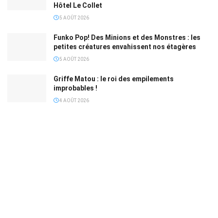
Hôtel Le Collet
5 AOÛT 2026
Funko Pop! Des Minions et des Monstres : les
petites créatures envahissent nos étagères
5 AOÛT 2026
Griffe Matou : le roi des empilements
improbables !
4 AOÛT 2026