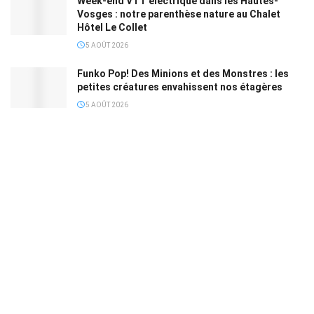
Week-end VTT électrique dans les Hautes-
Vosges : notre parenthèse nature au Chalet
Hôtel Le Collet
5 AOÛT 2026
Funko Pop! Des Minions et des Monstres : les
petites créatures envahissent nos étagères
5 AOÛT 2026