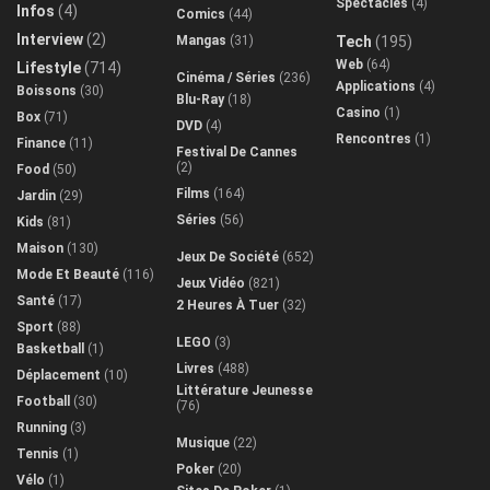
Spectacles
(4)
Infos
(4)
Comics
(44)
Interview
(2)
Mangas
(31)
Tech
(195)
Web
(64)
Lifestyle
(714)
Cinéma / Séries
(236)
Applications
(4)
Boissons
(30)
Blu-Ray
(18)
Casino
(1)
Box
(71)
DVD
(4)
Rencontres
(1)
Finance
(11)
Festival De Cannes
(2)
Food
(50)
Films
(164)
Jardin
(29)
Séries
(56)
Kids
(81)
Maison
(130)
Jeux De Société
(652)
Mode Et Beauté
(116)
Jeux Vidéo
(821)
Santé
(17)
2 Heures À Tuer
(32)
Sport
(88)
LEGO
(3)
Basketball
(1)
Livres
(488)
Déplacement
(10)
Littérature Jeunesse
Football
(30)
(76)
Running
(3)
Musique
(22)
Tennis
(1)
Poker
(20)
Vélo
(1)