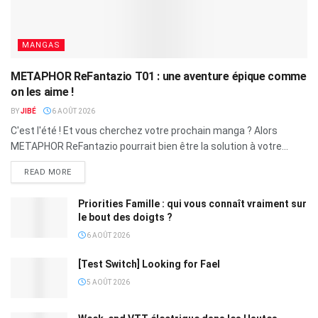
MANGAS
METAPHOR ReFantazio T01 : une aventure épique comme
on les aime !
BY
JIBÉ
6 AOÛT 2026
C'est l'été ! Et vous cherchez votre prochain manga ? Alors
METAPHOR ReFantazio pourrait bien être la solution à votre...
READ MORE
Priorities Famille : qui vous connaît vraiment sur
le bout des doigts ?
6 AOÛT 2026
[Test Switch] Looking for Fael
5 AOÛT 2026