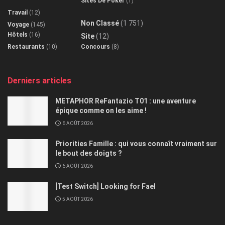
Sites De Poker
(1)
Travail
(12)
Non Classé
(1 751)
Voyage
(145)
Hôtels
(16)
Site
(12)
Restaurants
(10)
Concours
(8)
Derniers articles
METAPHOR ReFantazio T01 : une aventure
épique comme on les aime !
6 AOÛT 2026
Priorities Famille : qui vous connaît vraiment sur
le bout des doigts ?
6 AOÛT 2026
[Test Switch] Looking for Fael
5 AOÛT 2026