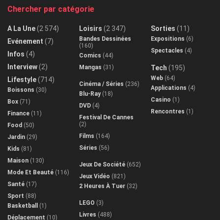
Chercher par catégorie
A La Une
(2 574)
Loisirs
(2 347)
Sorties
(11)
Bandes Dessinées
Expositions
(6)
Evénement
(7)
(160)
Spectacles
(4)
Infos
(4)
Comics
(44)
Interview
(2)
Mangas
(31)
Tech
(195)
Web
(64)
Lifestyle
(714)
Cinéma / Séries
(236)
Applications
(4)
Boissons
(30)
Blu-Ray
(18)
Casino
(1)
Box
(71)
DVD
(4)
Rencontres
(1)
Finance
(11)
Festival De Cannes
(2)
Food
(50)
Films
(164)
Jardin
(29)
Séries
(56)
Kids
(81)
Maison
(130)
Jeux De Société
(652)
Mode Et Beauté
(116)
Jeux Vidéo
(821)
Santé
(17)
2 Heures À Tuer
(32)
Sport
(88)
LEGO
(3)
Basketball
(1)
Livres
(488)
Déplacement
(10)