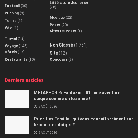
Littérature Jeunesse
Football
(30)
(76)
Running
(3)
Musique
(22)
Tennis
(1)
Poker
(20)
Vélo
(1)
Sites De Poker
(1)
Travail
(12)
Non Classé
(1 751)
Voyage
(145)
Hôtels
(16)
Site
(12)
Restaurants
(10)
Concours
(8)
Derniers articles
METAPHOR ReFantazio T01 : une aventure
épique comme on les aime !
6 AOÛT 2026
Priorities Famille : qui vous connaît vraiment sur
le bout des doigts ?
6 AOÛT 2026