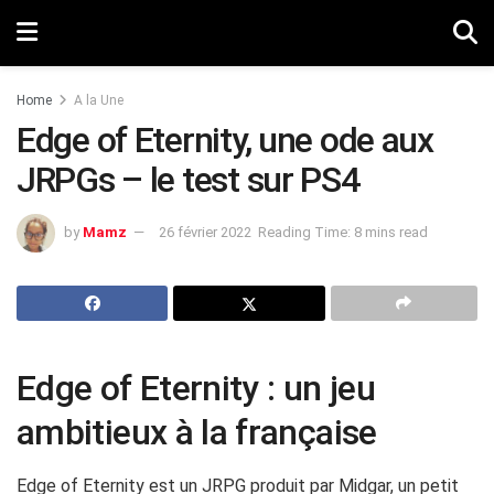
Home
A la Une
Edge of Eternity, une ode aux
JRPGs – le test sur PS4
by
Mamz
26 février 2022
Reading Time: 8 mins read
Edge of Eternity : un jeu
ambitieux à la française
Edge of Eternity est un JRPG produit par Midgar, un petit