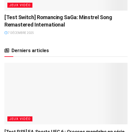
JEUX VIDÉO
[Test Switch] Romancing SaGa: Minstrel Song
Remastered International
7 DÉCEMBRE 2025
Derniers articles
JEUX VIDÉO
[Test PS5] EA Sports UFC 6 : Grosses mandales en série