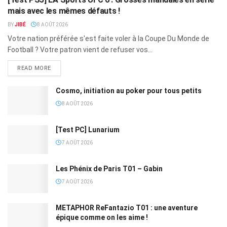
mais avec les mêmes défauts !
BY
JIBÉ
8 AOÛT 2026
Votre nation préférée s'est faite voler à la Coupe Du Monde de
Football ? Votre patron vient de refuser vos...
READ MORE
Cosmo, initiation au poker pour tous petits
8 AOÛT 2026
[Test PC] Lunarium
7 AOÛT 2026
Les Phénix de Paris T01 – Gabin
7 AOÛT 2026
METAPHOR ReFantazio T01 : une aventure
épique comme on les aime !