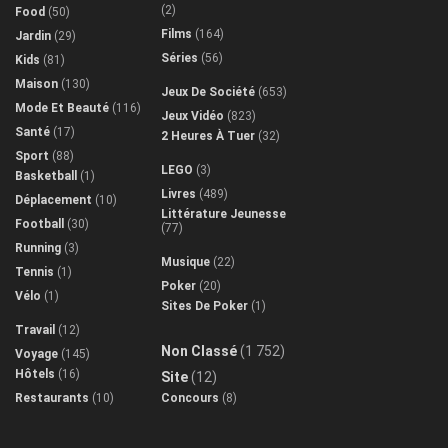
(2)
Food
(50)
Films
(164)
Jardin
(29)
Séries
(56)
Kids
(81)
Maison
(130)
Jeux De Société
(653)
Mode Et Beauté
(116)
Jeux Vidéo
(823)
Santé
(17)
2 Heures À Tuer
(32)
Sport
(88)
LEGO
(3)
Basketball
(1)
Livres
(489)
Déplacement
(10)
Littérature Jeunesse
Football
(30)
(77)
Running
(3)
Musique
(22)
Tennis
(1)
Poker
(20)
Vélo
(1)
Sites De Poker
(1)
Travail
(12)
Non Classé
(1 752)
Voyage
(145)
Hôtels
(16)
Site
(12)
Restaurants
(10)
Concours
(8)