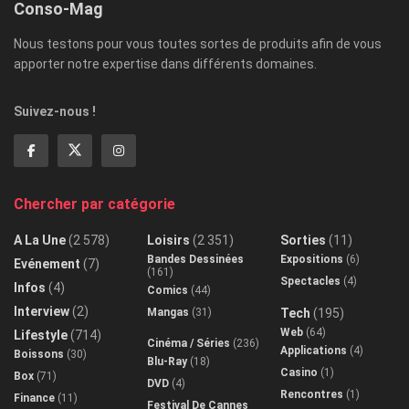
Conso-Mag
Nous testons pour vous toutes sortes de produits afin de vous
apporter notre expertise dans différents domaines.
Suivez-nous !
Chercher par catégorie
A La Une
(2 578)
Loisirs
(2 351)
Sorties
(11)
Bandes Dessinées
Expositions
(6)
Evénement
(7)
(161)
Spectacles
(4)
Infos
(4)
Comics
(44)
Interview
(2)
Mangas
(31)
Tech
(195)
Web
(64)
Lifestyle
(714)
Cinéma / Séries
(236)
Applications
(4)
Boissons
(30)
Blu-Ray
(18)
Casino
(1)
Box
(71)
DVD
(4)
Rencontres
(1)
Finance
(11)
Festival De Cannes