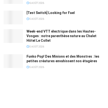
6 AOÛT 2026
[Test Switch] Looking for Fael
5 AOÛT 2026
Week-end VTT électrique dans les Hautes-
Vosges : notre parenthèse nature au Chalet
Hôtel Le Collet
5 AOÛT 2026
Funko Pop! Des Minions et des Monstres : les
petites créatures envahissent nos étagères
5 AOÛT 2026