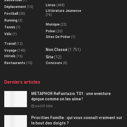
Basketball
(1)
Livres
(488)
Déplacement
(10)
Littérature Jeunesse
Football
(30)
(76)
Running
(3)
Musique
(22)
Tennis
(1)
Poker
(20)
Vélo
(1)
Sites De Poker
(1)
Travail
(12)
Non Classé
(1 751)
Voyage
(145)
Hôtels
(16)
Site
(12)
Restaurants
(10)
Concours
(8)
Derniers articles
METAPHOR ReFantazio T01 : une aventure
épique comme on les aime !
6 AOÛT 2026
Priorities Famille : qui vous connaît vraiment sur
le bout des doigts ?