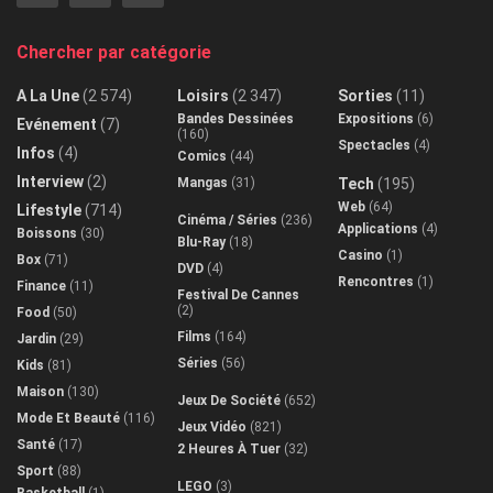
Chercher par catégorie
A La Une
(2 574)
Loisirs
(2 347)
Sorties
(11)
Bandes Dessinées
Expositions
(6)
Evénement
(7)
(160)
Spectacles
(4)
Infos
(4)
Comics
(44)
Interview
(2)
Mangas
(31)
Tech
(195)
Web
(64)
Lifestyle
(714)
Cinéma / Séries
(236)
Applications
(4)
Boissons
(30)
Blu-Ray
(18)
Casino
(1)
Box
(71)
DVD
(4)
Rencontres
(1)
Finance
(11)
Festival De Cannes
(2)
Food
(50)
Films
(164)
Jardin
(29)
Séries
(56)
Kids
(81)
Maison
(130)
Jeux De Société
(652)
Mode Et Beauté
(116)
Jeux Vidéo
(821)
Santé
(17)
2 Heures À Tuer
(32)
Sport
(88)
LEGO
(3)