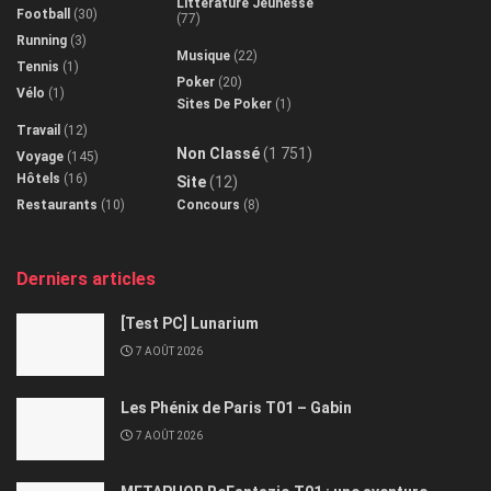
Littérature Jeunesse
Football
(30)
(77)
Running
(3)
Musique
(22)
Tennis
(1)
Poker
(20)
Vélo
(1)
Sites De Poker
(1)
Travail
(12)
Non Classé
(1 751)
Voyage
(145)
Hôtels
(16)
Site
(12)
Restaurants
(10)
Concours
(8)
Derniers articles
[Test PC] Lunarium
7 AOÛT 2026
Les Phénix de Paris T01 – Gabin
7 AOÛT 2026