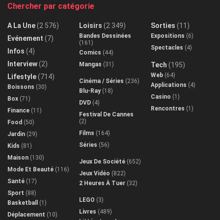
Chercher par catégorie
A La Une
(2 576)
Loisirs
(2 349)
Sorties
(11)
Bandes Dessinées
Expositions
(6)
Evénement
(7)
(161)
Spectacles
(4)
Infos
(4)
Comics
(44)
Interview
(2)
Mangas
(31)
Tech
(195)
Web
(64)
Lifestyle
(714)
Cinéma / Séries
(236)
Applications
(4)
Boissons
(30)
Blu-Ray
(18)
Casino
(1)
Box
(71)
DVD
(4)
Rencontres
(1)
Finance
(11)
Festival De Cannes
(2)
Food
(50)
Films
(164)
Jardin
(29)
Séries
(56)
Kids
(81)
Maison
(130)
Jeux De Société
(652)
Mode Et Beauté
(116)
Jeux Vidéo
(822)
Santé
(17)
2 Heures À Tuer
(32)
Sport
(88)
LEGO
(3)
Basketball
(1)
Livres
(489)
Déplacement
(10)