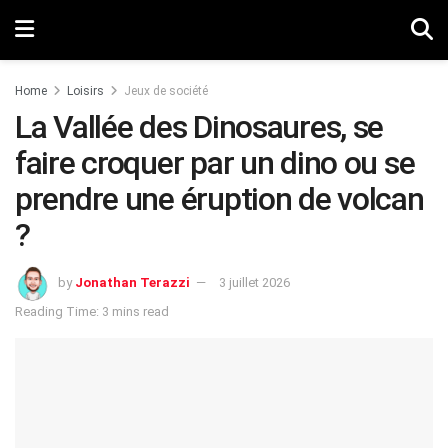
Home
Loisirs
Jeux de société
La Vallée des Dinosaures, se
faire croquer par un dino ou se
prendre une éruption de volcan
?
by
Jonathan Terazzi
3 juillet 2026
Reading Time: 3 mins read