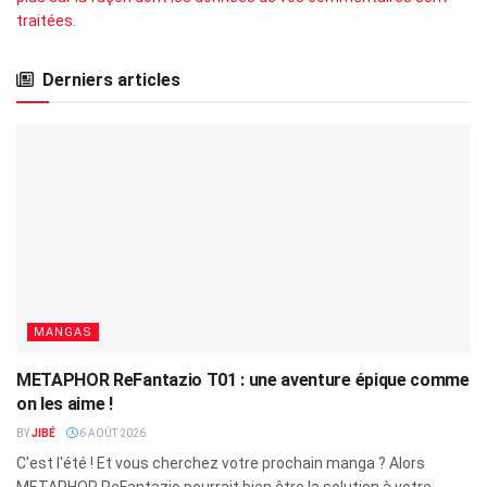
traitées
.
Derniers articles
MANGAS
METAPHOR ReFantazio T01 : une aventure épique comme
on les aime !
BY
JIBÉ
6 AOÛT 2026
C'est l'été ! Et vous cherchez votre prochain manga ? Alors
METAPHOR ReFantazio pourrait bien être la solution à votre...