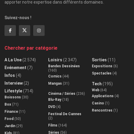
apporter notre expertise dans différents domaines.
Suivez-nous !
Chercher par catégorie
A La Une
(2 574)
Loisirs
(2 347)
Sorties
(11)
Bandes Dessinées
Expositions
(6)
Evénement
(7)
(160)
Spectacles
(4)
Infos
(4)
Comics
(44)
Interview
(2)
Mangas
(31)
Tech
(195)
Web
(64)
Lifestyle
(714)
Cinéma / Séries
(236)
Applications
(4)
Boissons
(30)
Blu-Ray
(18)
Casino
(1)
Box
(71)
DVD
(4)
Rencontres
(1)
Finance
(11)
Festival De Cannes
(2)
Food
(50)
Films
(164)
Jardin
(29)
Séries
(56)
Kids
(81)