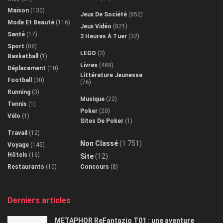
Maison
(130)
Jeux De Société
(652)
Mode Et Beauté
(116)
Jeux Vidéo
(821)
Santé
(17)
2 Heures À Tuer
(32)
Sport
(88)
LEGO
(3)
Basketball
(1)
Livres
(488)
Déplacement
(10)
Littérature Jeunesse
Football
(30)
(76)
Running
(3)
Musique
(22)
Tennis
(1)
Poker
(20)
Vélo
(1)
Sites De Poker
(1)
Travail
(12)
Non Classé
(1 751)
Voyage
(145)
Hôtels
(16)
Site
(12)
Restaurants
(10)
Concours
(8)
Derniers articles
METAPHOR ReFantazio T01 : une aventure