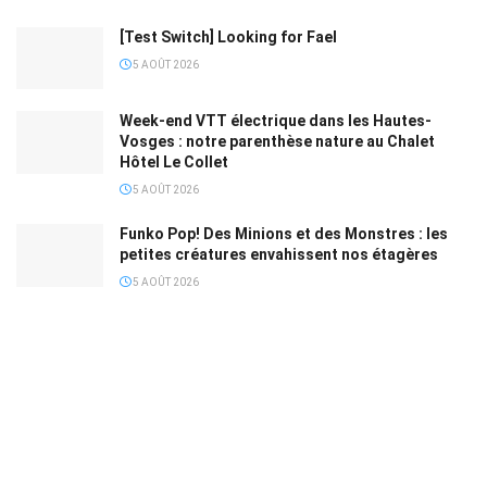
[Test Switch] Looking for Fael
5 AOÛT 2026
Week-end VTT électrique dans les Hautes-
Vosges : notre parenthèse nature au Chalet
Hôtel Le Collet
5 AOÛT 2026
Funko Pop! Des Minions et des Monstres : les
petites créatures envahissent nos étagères
5 AOÛT 2026