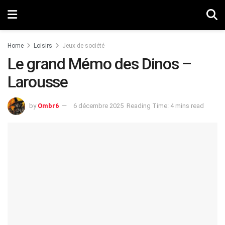
Home
Loisirs
Jeux de société
Le grand Mémo des Dinos –
Larousse
by
Ombr6
6 décembre 2025
Reading Time: 4 mins read