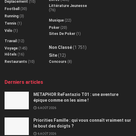
Déplacement
(10)
Littérature Jeunesse
Football
(30)
(76)
Running
(3)
Musique
(22)
Tennis
(1)
Poker
(20)
Vélo
(1)
Sites De Poker
(1)
Travail
(12)
Non Classé
(1 751)
Voyage
(145)
Hôtels
(16)
Site
(12)
Restaurants
(10)
Concours
(8)
Derniers articles
METAPHOR ReFantazio T01 : une aventure
épique comme on les aime !
6 AOÛT 2026
Priorities Famille : qui vous connaît vraiment sur
le bout des doigts ?
6 AOÛT 2026