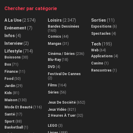
Chercher par catégorie
A La Une
(2 574)
Loisirs
(2 347)
Sorties
(11)
Bandes Dessinées
Expositions
(6)
Evénement
(7)
(160)
Spectacles
(4)
Infos
(4)
Comics
(44)
Interview
(2)
Mangas
(31)
Tech
(195)
Web
(64)
Lifestyle
(714)
Cinéma / Séries
(236)
Applications
(4)
Boissons
(30)
Blu-Ray
(18)
Casino
(1)
Box
(71)
DVD
(4)
Rencontres
(1)
Finance
(11)
Festival De Cannes
(2)
Food
(50)
Films
(164)
Jardin
(29)
Séries
(56)
Kids
(81)
Maison
(130)
Jeux De Société
(652)
Mode Et Beauté
(116)
Jeux Vidéo
(821)
Santé
(17)
2 Heures À Tuer
(32)
Sport
(88)
LEGO
(3)
Basketball
(1)
Livres
(488)