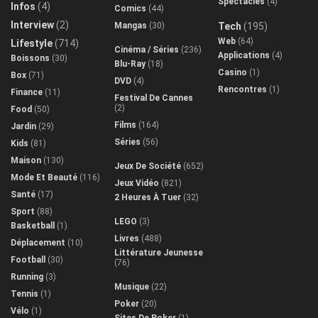
Spectacles
(4)
Infos
(4)
Comics
(44)
Interview
(2)
Mangas
(30)
Tech
(195)
Web
(64)
Lifestyle
(714)
Cinéma / Séries
(236)
Applications
(4)
Boissons
(30)
Blu-Ray
(18)
Casino
(1)
Box
(71)
DVD
(4)
Rencontres
(1)
Finance
(11)
Festival De Cannes
(2)
Food
(50)
Films
(164)
Jardin
(29)
Séries
(56)
Kids
(81)
Maison
(130)
Jeux De Société
(652)
Mode Et Beauté
(116)
Jeux Vidéo
(821)
Santé
(17)
2 Heures À Tuer
(32)
Sport
(88)
LEGO
(3)
Basketball
(1)
Livres
(488)
Déplacement
(10)
Littérature Jeunesse
Football
(30)
(76)
Running
(3)
Musique
(22)
Tennis
(1)
Poker
(20)
Vélo
(1)
Sites De Poker
(1)