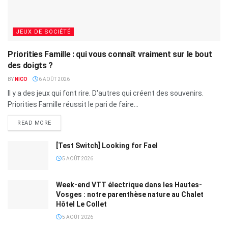
JEUX DE SOCIÉTÉ
Priorities Famille : qui vous connaît vraiment sur le bout
des doigts ?
BY
NICO
6 AOÛT 2026
Il y a des jeux qui font rire. D'autres qui créent des souvenirs.
Priorities Famille réussit le pari de faire...
READ MORE
[Test Switch] Looking for Fael
5 AOÛT 2026
Week-end VTT électrique dans les Hautes-
Vosges : notre parenthèse nature au Chalet
Hôtel Le Collet
5 AOÛT 2026