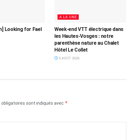
A LA UNE
h] Looking for Fael
Week-end VTT électrique dans
les Hautes-Vosges : notre
parenthèse nature au Chalet
Hôtel Le Collet
5 AOÛT 2026
*
obligatoires sont indiqués avec