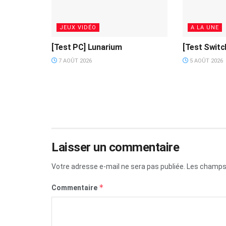
JEUX VIDÉO
A LA UNE
[Test PC] Lunarium
[Test Switc
7 AOÛT 2026
5 AOÛT 2026
Laisser un commentaire
Votre adresse e-mail ne sera pas publiée.
Les champs 
*
Commentaire