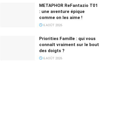
METAPHOR ReFantazio T01
: une aventure épique
comme on les aime !
6 AOÛT 2026
Priorities Famille : qui vous
connaît vraiment sur le bout
des doigts ?
6 AOÛT 2026