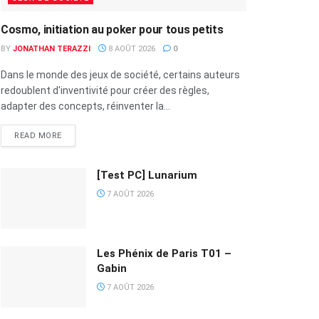
Cosmo, initiation au poker pour tous petits
BY
JONATHAN TERAZZI
8 AOÛT 2026
0
Dans le monde des jeux de société, certains auteurs
redoublent d'inventivité pour créer des règles,
adapter des concepts, réinventer la...
READ MORE
[Test PC] Lunarium
7 AOÛT 2026
Les Phénix de Paris T01 –
Gabin
7 AOÛT 2026