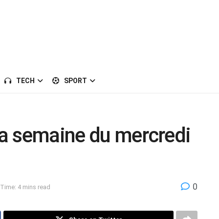
TECH
SPORT
 la semaine du mercredi
0
Time: 4 mins read