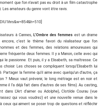
 moment que l’on n’avait pas eu droit à un film catastrophe
. Les amateurs du genre vont être ravis.
uDIU1ihrs&w=854&h=510]
lisateurs à Cannes,
L’Ombre des femmes
est un drame
s encore, c’est le thème favori du réalisateur que l’on
s hommes et des femmes, des relations amoureuses qui
ierre fréquente deux femmes. Il y a Manon, celle avec qui
ui le passionne. Et puis, il y a Elisabeth, sa maîtresse. Ce
as choisir. Les choses se compliquent lorsqu’Elisabeth lui
 Partager la femme qu’il aime avec quelqu’un d’autre, ça
anon ? Mieux vaut prévenir, le long métrage est en noir et
me il l’a déjà fait dans d’autres de ses films). Au casting,
 dans L’Art d’aimer ou Adolphe), Clotilde Courau (vue
ssez qui vous voudrez) et une nouvelle venue dans le
 ceux qui aiment se poser trop de questions et réfléchir