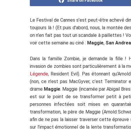
Share on Facebook
Le Festival de Cannes s’est peut-être achevé dim
toujours là ! (Et puis d’abord, nous, la montée de
on n’en fait pas tout un scandale à paillettes ! Voi
voir cette semaine au ciné :
Maggie
,
San Andre
Dans la famille Zombie, je demande la fille ! 
invasion de zombies sont particulièrement à la 
Légende
, Resident Evil). Pas étonnant qu’Arnol
(non, ce n’est pas MacGyver, c’est Terminator en
drame
Maggie
. Maggie (incarnée par Abigail Bresl
est sur le point de se transformer petit à pe
personnes infectées soit mises en quarant
transformation, le père de Maggie (Arnold Schwa
afin de ne pas la laisser traverser cette épreuve 
sur l’impact émotionnel de la lente transformati