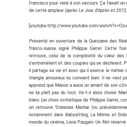
Francisco pour venir à son secours. Ça faisait un
de cette ampleur (après Le Jour d’Après et 2012)
[youtube http://www.youtube.com/watch?v=Oz
Présenté en ouverture de la Quinzaine des Réa
franco-suisse signé Philippe Garrel. Cette foi
retrouve, celui de la complexité du cœur de
s’entremêlent et des couples qui se déchirent. P
il partage sa vie et avec qui il exerce le métier q
triangle amoureux lui convient bien. Il ne veut p
apprend que Manon a aussi un amant de son côté.
ne lui plaît pas du tout. Va-t-il alors choisir M
blanc (un choix esthétique de Philippe Garrel, com
on retrouve Stanislas Merhar (vu précédemment
notamment dans Babysitting, La Môme et Embra
monde du cinéma, Lena Paugam. Un film réservé à