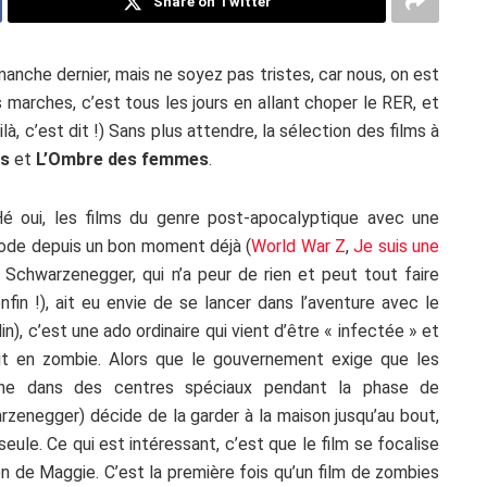
Share on Twitter
anche dernier, mais ne soyez pas tristes, car nous, on est
s marches, c’est tous les jours en allant choper le RER, et
là, c’est dit !) Sans plus attendre, la sélection des films à
as
et
L’Ombre des femmes
.
Hé oui, les films du genre post-apocalyptique avec une
mode depuis un bon moment déjà (
World War Z
,
Je suis une
d Schwarzenegger, qui n’a peur de rien et peut tout faire
fin !), ait eu envie de se lancer dans l’aventure avec le
in), c’est une ado ordinaire qui vient d’être « infectée » et
tit en zombie. Alors que le gouvernement exige que les
aine dans des centres spéciaux pendant la phase de
rzenegger) décide de la garder à la maison jusqu’au bout,
seule. Ce qui est intéressant, c’est que le film se focalise
on de Maggie. C’est la première fois qu’un film de zombies