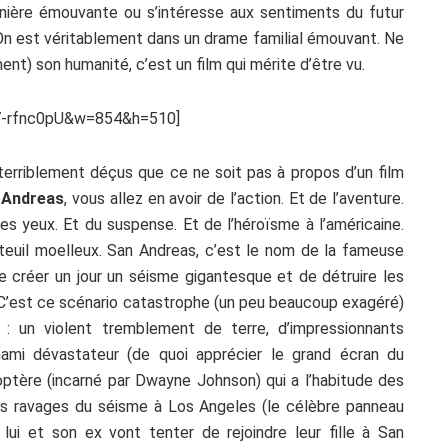
nière émouvante ou s’intéresse aux sentiments du futur
 On est véritablement dans un drame familial émouvant. Ne
ent) son humanité, c’est un film qui mérite d’être vu.
7-rfnc0pU&w=854&h=510]
erriblement déçus que ce ne soit pas à propos d’un film
 Andreas
, vous allez en avoir de l’action. Et de l’aventure.
es yeux. Et du suspense. Et de l’héroïsme à l’américaine.
auteuil moelleux. San Andreas, c’est le nom de la fameuse
de créer un jour un séisme gigantesque et de détruire les
. C’est ce scénario catastrophe (un peu beaucoup exagéré)
 : un violent tremblement de terre, d’impressionnants
ami dévastateur (de quoi apprécier le grand écran du
icoptère (incarné par Dwayne Johnson) qui a l’habitude des
s ravages du séisme à Los Angeles (le célèbre panneau
 lui et son ex vont tenter de rejoindre leur fille à San