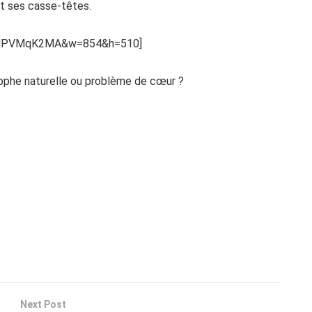
 et ses casse-têtes.
uSNPVMqK2MA&w=854&h=510]
rophe naturelle ou problème de cœur ?
Next Post