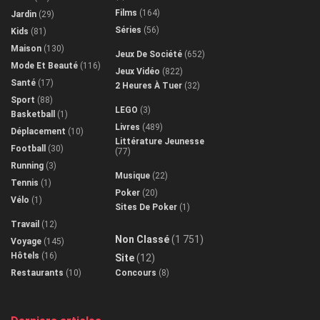
Films
(164)
Jardin
(29)
Séries
(56)
Kids
(81)
Maison
(130)
Jeux De Société
(652)
Mode Et Beauté
(116)
Jeux Vidéo
(822)
Santé
(17)
2 Heures À Tuer
(32)
Sport
(88)
LEGO
(3)
Basketball
(1)
Livres
(489)
Déplacement
(10)
Littérature Jeunesse
Football
(30)
(77)
Running
(3)
Musique
(22)
Tennis
(1)
Poker
(20)
Vélo
(1)
Sites De Poker
(1)
Travail
(12)
Non Classé
(1 751)
Voyage
(145)
Hôtels
(16)
Site
(12)
Restaurants
(10)
Concours
(8)