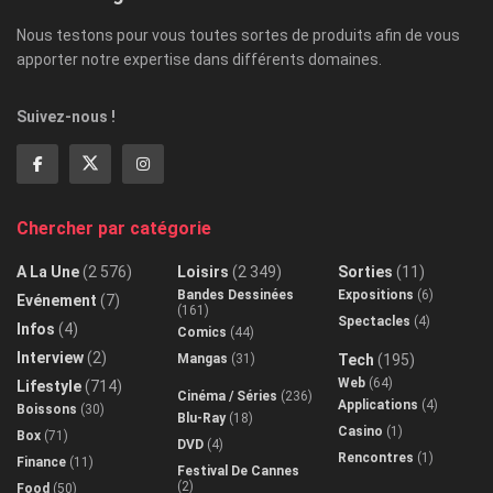
Nous testons pour vous toutes sortes de produits afin de vous
apporter notre expertise dans différents domaines.
Suivez-nous !
Chercher par catégorie
A La Une
(2 576)
Loisirs
(2 349)
Sorties
(11)
Bandes Dessinées
Expositions
(6)
Evénement
(7)
(161)
Spectacles
(4)
Infos
(4)
Comics
(44)
Interview
(2)
Mangas
(31)
Tech
(195)
Web
(64)
Lifestyle
(714)
Cinéma / Séries
(236)
Applications
(4)
Boissons
(30)
Blu-Ray
(18)
Casino
(1)
Box
(71)
DVD
(4)
Rencontres
(1)
Finance
(11)
Festival De Cannes
(2)
Food
(50)