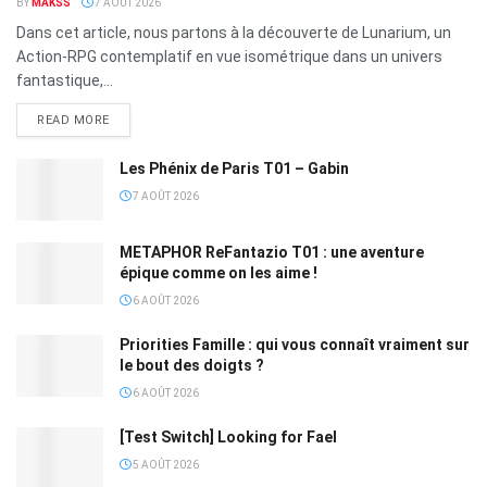
BY
MAKSS
7 AOÛT 2026
Dans cet article, nous partons à la découverte de Lunarium, un
Action-RPG contemplatif en vue isométrique dans un univers
fantastique,...
READ MORE
Les Phénix de Paris T01 – Gabin
7 AOÛT 2026
METAPHOR ReFantazio T01 : une aventure
épique comme on les aime !
6 AOÛT 2026
Priorities Famille : qui vous connaît vraiment sur
le bout des doigts ?
6 AOÛT 2026
[Test Switch] Looking for Fael
5 AOÛT 2026