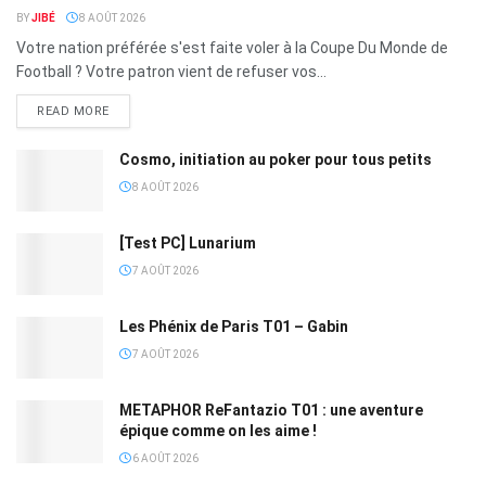
BY
JIBÉ
8 AOÛT 2026
Votre nation préférée s'est faite voler à la Coupe Du Monde de
Football ? Votre patron vient de refuser vos...
READ MORE
Cosmo, initiation au poker pour tous petits
8 AOÛT 2026
[Test PC] Lunarium
7 AOÛT 2026
Les Phénix de Paris T01 – Gabin
7 AOÛT 2026
METAPHOR ReFantazio T01 : une aventure
épique comme on les aime !
6 AOÛT 2026