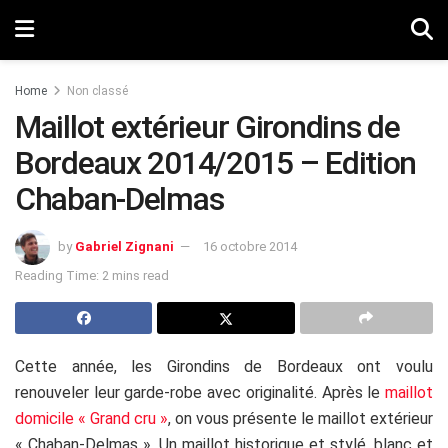
Home
Non classé
Maillot extérieur Girondins de
Bordeaux 2014/2015 – Edition
Chaban-Delmas
by
Gabriel Zignani
16 octobre 2014
Reading Time: 2 mins read
Cette année, les Girondins de Bordeaux ont voulu
renouveler leur garde-robe avec originalité. Après le
maillot
domicile « Grand cru »
, on vous présente le maillot extérieur
« Chaban-Delmas ». Un maillot historique et stylé, blanc et