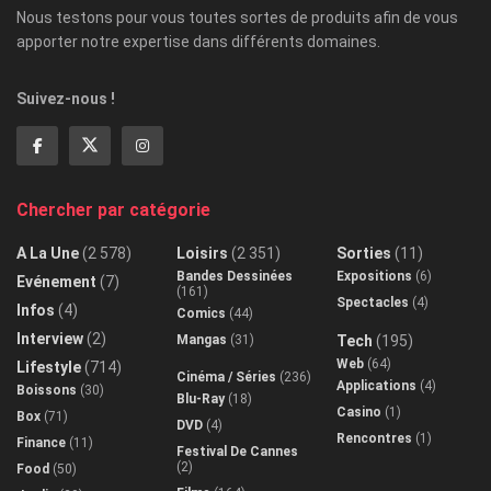
Nous testons pour vous toutes sortes de produits afin de vous
apporter notre expertise dans différents domaines.
Suivez-nous !
Chercher par catégorie
A La Une
(2 578)
Loisirs
(2 351)
Sorties
(11)
Bandes Dessinées
Expositions
(6)
Evénement
(7)
(161)
Spectacles
(4)
Infos
(4)
Comics
(44)
Interview
(2)
Mangas
(31)
Tech
(195)
Web
(64)
Lifestyle
(714)
Cinéma / Séries
(236)
Applications
(4)
Boissons
(30)
Blu-Ray
(18)
Casino
(1)
Box
(71)
DVD
(4)
Rencontres
(1)
Finance
(11)
Festival De Cannes
(2)
Food
(50)