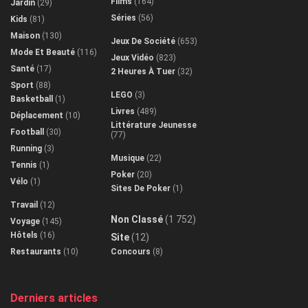
Films
(164)
Jardin
(29)
Séries
(56)
Kids
(81)
Maison
(130)
Jeux De Société
(653)
Mode Et Beauté
(116)
Jeux Vidéo
(823)
Santé
(17)
2 Heures À Tuer
(32)
Sport
(88)
LEGO
(3)
Basketball
(1)
Livres
(489)
Déplacement
(10)
Littérature Jeunesse
Football
(30)
(77)
Running
(3)
Musique
(22)
Tennis
(1)
Poker
(20)
Vélo
(1)
Sites De Poker
(1)
Travail
(12)
Non Classé
(1 752)
Voyage
(145)
Hôtels
(16)
Site
(12)
Restaurants
(10)
Concours
(8)
Derniers articles