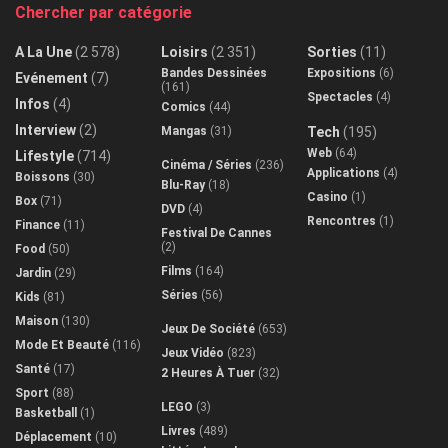
Chercher par catégorie
A La Une
(2 578)
Loisirs
(2 351)
Sorties
(11)
Bandes Dessinées
Expositions
(6)
Evénement
(7)
(161)
Spectacles
(4)
Infos
(4)
Comics
(44)
Interview
(2)
Mangas
(31)
Tech
(195)
Web
(64)
Lifestyle
(714)
Cinéma / Séries
(236)
Applications
(4)
Boissons
(30)
Blu-Ray
(18)
Casino
(1)
Box
(71)
DVD
(4)
Rencontres
(1)
Finance
(11)
Festival De Cannes
(2)
Food
(50)
Films
(164)
Jardin
(29)
Séries
(56)
Kids
(81)
Maison
(130)
Jeux De Société
(653)
Mode Et Beauté
(116)
Jeux Vidéo
(823)
Santé
(17)
2 Heures À Tuer
(32)
Sport
(88)
LEGO
(3)
Basketball
(1)
Livres
(489)
Déplacement
(10)