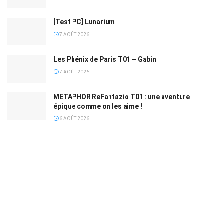
[Test PC] Lunarium
7 AOÛT 2026
Les Phénix de Paris T01 – Gabin
7 AOÛT 2026
METAPHOR ReFantazio T01 : une aventure
épique comme on les aime !
6 AOÛT 2026