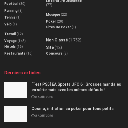
Littérature Jeunesse
Football
(30)
(77)
Running
(3)
Musique
(22)
Tennis
(1)
Poker
(20)
Vélo
(1)
Sites De Poker
(1)
Travail
(12)
Non Classé
(1 752)
Voyage
(145)
Hôtels
(16)
Site
(12)
Restaurants
(10)
Concours
(8)
Derniers articles
[Test PS5] EA Sports UFC 6 : Grosses mandales
en série mais avec les mêmes défauts !
8 AOÛT 2026
Cosmo, initiation au poker pour tous petits
8 AOÛT 2026