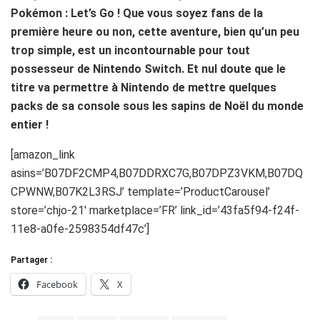
Pokémon : Let’s Go ! Que vous soyez fans de la
première heure ou non, cette aventure, bien qu’un peu
trop simple, est un incontournable pour tout
possesseur de Nintendo Switch. Et nul doute que le
titre va permettre à Nintendo de mettre quelques
packs de sa console sous les sapins de Noël du monde
entier !
[amazon_link
asins=’B07DF2CMP4,B07DDRXC7G,B07DPZ3VKM,B07DQ
CPWNW,B07K2L3RSJ’ template=’ProductCarousel’
store=’chjo-21′ marketplace=’FR’ link_id=’43fa5f94-f24f-
11e8-a0fe-2598354df47c’]
Partager :
Facebook
X