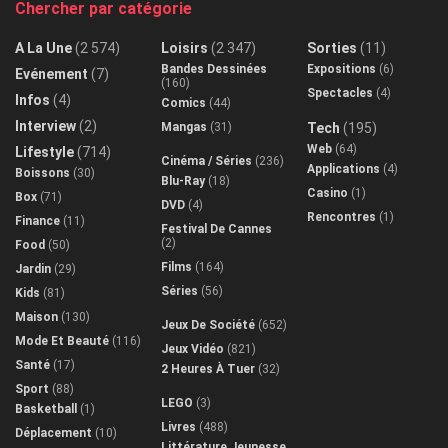
Chercher par catégorie
A La Une
(2 574)
Loisirs
(2 347)
Sorties
(11)
Bandes Dessinées
Expositions
(6)
Evénement
(7)
(160)
Spectacles
(4)
Infos
(4)
Comics
(44)
Interview
(2)
Mangas
(31)
Tech
(195)
Web
(64)
Lifestyle
(714)
Cinéma / Séries
(236)
Applications
(4)
Boissons
(30)
Blu-Ray
(18)
Casino
(1)
Box
(71)
DVD
(4)
Rencontres
(1)
Finance
(11)
Festival De Cannes
(2)
Food
(50)
Films
(164)
Jardin
(29)
Séries
(56)
Kids
(81)
Maison
(130)
Jeux De Société
(652)
Mode Et Beauté
(116)
Jeux Vidéo
(821)
Santé
(17)
2 Heures À Tuer
(32)
Sport
(88)
LEGO
(3)
Basketball
(1)
Livres
(488)
Déplacement
(10)
Littérature Jeunesse