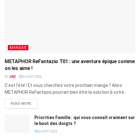
MANGAS
METAPHOR ReFantazio T01 : une aventure épique comme
on les aime !
BY
JIBÉ
6 AOÛT 2026
C'est l'été ! Et vous cherchez votre prochain manga ? Alors
METAPHOR ReFantazio pourrait bien être la solution à votre...
READ MORE
Priorities Famille : qui vous connaît vraiment sur
le bout des doigts ?
6 AOÛT 2026