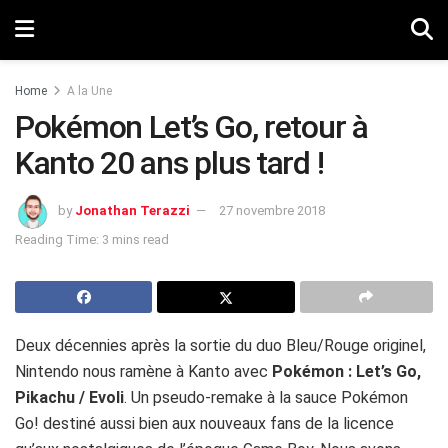
Home
A la Une
Pokémon Let’s Go, retour à
Kanto 20 ans plus tard !
by
Jonathan Terazzi
27 novembre 2018
Reading Time: 3 mins read
Deux décennies après la sortie du duo Bleu/Rouge originel,
Nintendo nous ramène à Kanto avec
Pokémon : Let’s Go,
Pikachu / Evoli
. Un pseudo-remake à la sauce Pokémon
Go! destiné aussi bien aux nouveaux fans de la licence