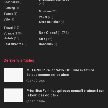
Football
(30)
(76)
Running
(3)
Musique
(22)
Tennis
(1)
Poker
(20)
Vélo
(1)
Sites De Poker
(1)
Travail
(12)
Non Classé
(1 751)
Voyage
(145)
Hôtels
(16)
Site
(12)
Restaurants
(10)
Concours
(8)
Derniers articles
METAPHOR ReFantazio T01 : une aventure
épique comme on les aime !
6 AOÛT 2026
Priorities Famille : qui vous connaît vraiment sur
le bout des doigts ?
6 AOÛT 2026