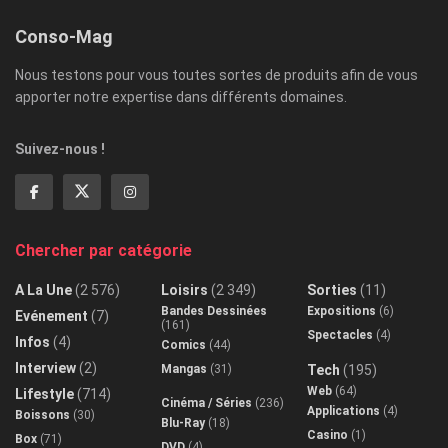
Conso-Mag
Nous testons pour vous toutes sortes de produits afin de vous
apporter notre expertise dans différents domaines.
Suivez-nous !
Chercher par catégorie
A La Une
(2 576)
Loisirs
(2 349)
Sorties
(11)
Bandes Dessinées
Expositions
(6)
Evénement
(7)
(161)
Spectacles
(4)
Infos
(4)
Comics
(44)
Interview
(2)
Mangas
(31)
Tech
(195)
Web
(64)
Lifestyle
(714)
Cinéma / Séries
(236)
Applications
(4)
Boissons
(30)
Blu-Ray
(18)
Casino
(1)
Box
(71)
DVD
(4)