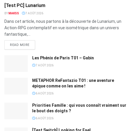
[Test PC] Lunarium
BY
MAKSS
7 AOÛT 2026
Dans cet article, nous partons à la découverte de Lunarium, un
Action-RPG contemplatif en vue isométrique dans un univers
fantastique,...
READ MORE
Les Phénix de Paris T01 – Gabin
7 AOÛT 2026
METAPHOR ReFantazio T01 : une aventure
épique comme on les aime !
6 AOÛT 2026
Priorities Famille : qui vous connaît vraiment sur
le bout des doigts ?
6 AOÛT 2026
[Test Switch] Looking for Fael