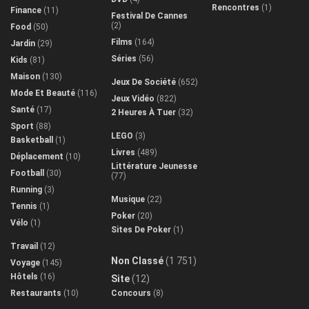
Rencontres
(1)
Finance
(11)
Festival De Cannes
(2)
Food
(50)
Films
(164)
Jardin
(29)
Séries
(56)
Kids
(81)
Maison
(130)
Jeux De Société
(652)
Mode Et Beauté
(116)
Jeux Vidéo
(822)
Santé
(17)
2 Heures À Tuer
(32)
Sport
(88)
LEGO
(3)
Basketball
(1)
Livres
(489)
Déplacement
(10)
Littérature Jeunesse
Football
(30)
(77)
Running
(3)
Musique
(22)
Tennis
(1)
Poker
(20)
Vélo
(1)
Sites De Poker
(1)
Travail
(12)
Non Classé
(1 751)
Voyage
(145)
Hôtels
(16)
Site
(12)
Restaurants
(10)
Concours
(8)