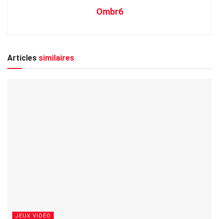
Ombr6
Articles
similaires
JEUX VIDÉO