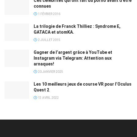
Ces célébrités qui ont fait du porno avant d’être
connues
1 FÉVRIER 2016
La trilogie de Franck Thilliez : Syndrome E,
GATACA et atomKA.
2 JUILLET 2015
Gagner de l’argent grâce à YouTube et
Instagram via Telegram: Attention aux
arnaques!
20 JANVIER 2025
Les 10 meilleurs jeux de course VR pour l’Oculus
Quest 2
13 AVRIL 2022