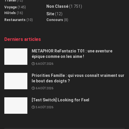
Travail
(12)
Non Classé
(1 751)
Voyage
(145)
Hôtels
(16)
Site
(12)
Restaurants
(10)
Concours
(8)
Derniers articles
METAPHOR ReFantazio T01 : une aventure
épique comme on les aime !
6 AOÛT 2026
Priorities Famille : qui vous connaît vraiment sur
le bout des doigts ?
6 AOÛT 2026
[Test Switch] Looking for Fael
5 AOÛT 2026