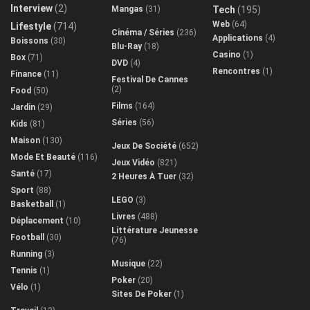
Interview
(2)
Mangas
(31)
Tech
(195)
Web
(64)
Lifestyle
(714)
Cinéma / Séries
(236)
Applications
(4)
Boissons
(30)
Blu-Ray
(18)
Casino
(1)
Box
(71)
DVD
(4)
Rencontres
(1)
Finance
(11)
Festival De Cannes
(2)
Food
(50)
Films
(164)
Jardin
(29)
Séries
(56)
Kids
(81)
Maison
(130)
Jeux De Société
(652)
Mode Et Beauté
(116)
Jeux Vidéo
(821)
Santé
(17)
2 Heures À Tuer
(32)
Sport
(88)
LEGO
(3)
Basketball
(1)
Livres
(488)
Déplacement
(10)
Littérature Jeunesse
Football
(30)
(76)
Running
(3)
Musique
(22)
Tennis
(1)
Poker
(20)
Vélo
(1)
Sites De Poker
(1)