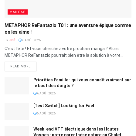
MANGAS
METAPHOR ReFantazio T01 : une aventure épique comme
on les aime !
BY
JIBÉ
6 AOÛT 2026
C'est l'été ! Et vous cherchez votre prochain manga ? Alors
METAPHOR ReFantazio pourrait bien être la solution à votre...
READ MORE
Priorities Famille : qui vous connaît vraiment sur
le bout des doigts ?
6 AOÛT 2026
[Test Switch] Looking for Fael
5 AOÛT 2026
Week-end VTT électrique dans les Hautes-
Vosges : notre parenthèse nature au Chalet