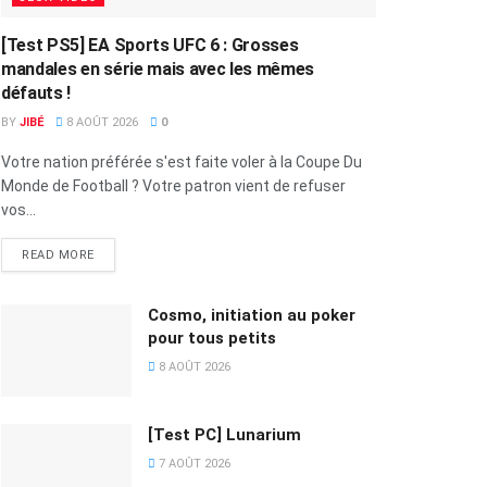
[Test PS5] EA Sports UFC 6 : Grosses
mandales en série mais avec les mêmes
défauts !
BY
JIBÉ
8 AOÛT 2026
0
Votre nation préférée s'est faite voler à la Coupe Du
Monde de Football ? Votre patron vient de refuser
vos...
READ MORE
Cosmo, initiation au poker
pour tous petits
8 AOÛT 2026
[Test PC] Lunarium
7 AOÛT 2026