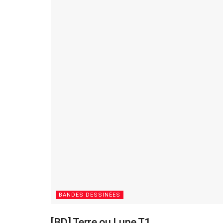
BANDES DESSINÉES
[BD] Terre ou Lune T1