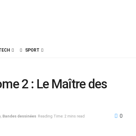
TECH
SPORT
ome 2 : Le Maître des
0
e
,
Bandes dessinées
Reading Time: 2 mins read