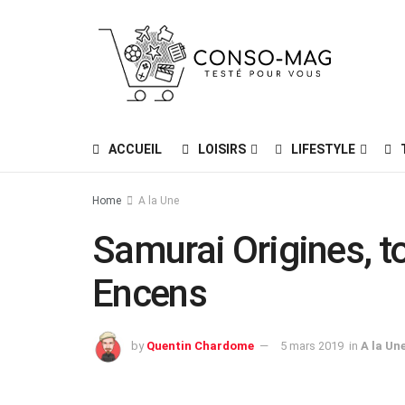
ACCUEIL
LOISIRS
LIFESTYLE
Home
A la Une
Samurai Origines, t
Encens
by
Quentin Chardome
5 mars 2019
in
A la Un