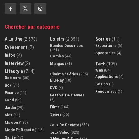
Chercher par catégorie
A La Une
(2 578)
Loisirs
(2 351)
Sorties
(11)
Bandes Dessinées
Expositions
(6)
Evénement
(7)
(161)
Spectacles
(4)
Infos
(4)
Comics
(44)
Interview
(2)
Mangas
(31)
Tech
(195)
Web
(64)
Lifestyle
(714)
Cinéma / Séries
(236)
Applications
(4)
Boissons
(30)
Blu-Ray
(18)
Casino
(1)
Box
(71)
DVD
(4)
Rencontres
(1)
Finance
(11)
Festival De Cannes
(2)
Food
(50)
Films
(164)
Jardin
(29)
Séries
(56)
Kids
(81)
Maison
(130)
Jeux De Société
(653)
Mode Et Beauté
(116)
Jeux Vidéo
(823)
Santé
(17)
2 Heures À Tuer
(32)