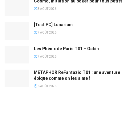
Cosmo, initiation au poker pour tous petits
8 AOÛT 2026
[Test PC] Lunarium
7 AOÛT 2026
Les Phénix de Paris T01 – Gabin
7 AOÛT 2026
METAPHOR ReFantazio T01 : une aventure
épique comme on les aime !
6 AOÛT 2026