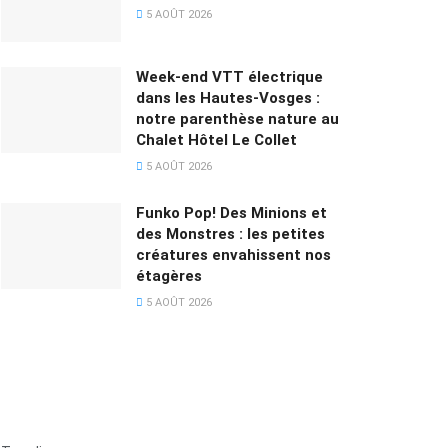
5 AOÛT 2026
Week-end VTT électrique
dans les Hautes-Vosges :
notre parenthèse nature au
Chalet Hôtel Le Collet
5 AOÛT 2026
Funko Pop! Des Minions et
des Monstres : les petites
créatures envahissent nos
étagères
5 AOÛT 2026