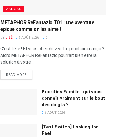
MANGAS
METAPHOR ReFantazio T01 : une aventure
épique comme on les aime !
BY
JIBÉ
6 AOÛT 2026
0
C'est l'été ! Et vous cherchez votre prochain manga ?
Alors METAPHOR ReFantazio pourrait bien être la
solution à votre...
READ MORE
Priorities Famille : qui vous
connaît vraiment sur le bout
des doigts ?
6 AOÛT 2026
[Test Switch] Looking for
Fael