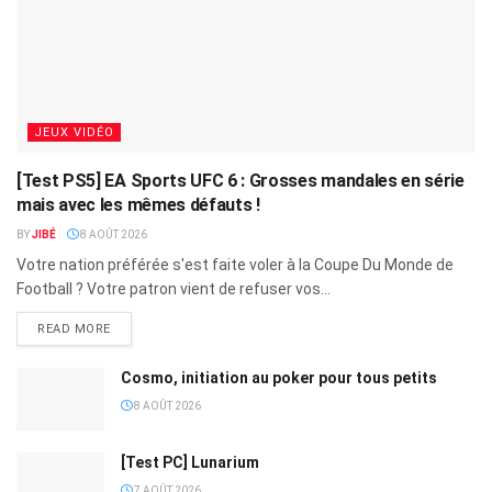
JEUX VIDÉO
[Test PS5] EA Sports UFC 6 : Grosses mandales en série
mais avec les mêmes défauts !
BY
JIBÉ
8 AOÛT 2026
Votre nation préférée s'est faite voler à la Coupe Du Monde de
Football ? Votre patron vient de refuser vos...
READ MORE
Cosmo, initiation au poker pour tous petits
8 AOÛT 2026
[Test PC] Lunarium
7 AOÛT 2026