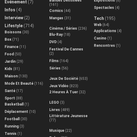
Bandes Dessinées
Expositions
(6)
Evénement
(7)
(161)
Spectacles
(4)
Infos
(4)
Comics
(44)
Interview
(2)
Mangas
(31)
Tech
(195)
Web
(64)
Lifestyle
(714)
Cinéma / Séries
(236)
Applications
(4)
Boissons
(30)
Blu-Ray
(18)
Casino
(1)
Box
(71)
DVD
(4)
Rencontres
(1)
Finance
(11)
Festival De Cannes
(2)
Food
(50)
Films
(164)
Jardin
(29)
Séries
(56)
Kids
(81)
Maison
(130)
Jeux De Société
(653)
Mode Et Beauté
(116)
Jeux Vidéo
(823)
Santé
(17)
2 Heures À Tuer
(32)
Sport
(88)
LEGO
(3)
Basketball
(1)
Livres
(489)
Déplacement
(10)
Littérature Jeunesse
Football
(30)
(77)
Running
(3)
Musique
(22)
Tennis
(1)