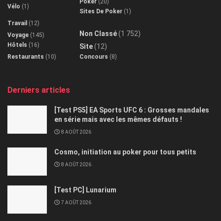
Poker
(20)
Vélo
(1)
Sites De Poker
(1)
Travail
(12)
Non Classé
(1 752)
Voyage
(145)
Hôtels
(16)
Site
(12)
Restaurants
(10)
Concours
(8)
Derniers articles
[Test PS5] EA Sports UFC 6 : Grosses mandales
en série mais avec les mêmes défauts !
8 AOÛT 2026
Cosmo, initiation au poker pour tous petits
8 AOÛT 2026
[Test PC] Lunarium
7 AOÛT 2026