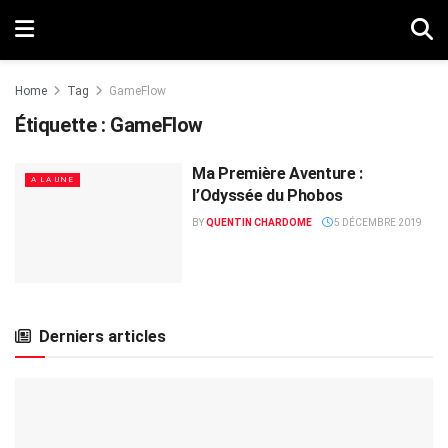
Home
Tag
GameFlow
Étiquette :
GameFlow
Ma Première Aventure :
A LA UNE
l’Odyssée du Phobos
BY
QUENTIN CHARDOME
5 DÉCEMBRE 2019
Derniers articles