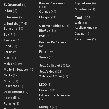
Bandes Dessinées
Expositions
(6)
Evénement
(7)
(161)
Spectacles
(4)
Infos
(4)
Comics
(44)
Interview
(2)
Mangas
(31)
Tech
(195)
Web
(64)
Lifestyle
(714)
Cinéma / Séries
(236)
Applications
(4)
Boissons
(30)
Blu-Ray
(18)
Casino
(1)
Box
(71)
DVD
(4)
Rencontres
(1)
Finance
(11)
Festival De Cannes
(2)
Food
(50)
Films
(164)
Jardin
(29)
Séries
(56)
Kids
(81)
Maison
(130)
Jeux De Société
(652)
Mode Et Beauté
(116)
Jeux Vidéo
(821)
Santé
(17)
2 Heures À Tuer
(32)
Sport
(88)
LEGO
(3)
Basketball
(1)
Livres
(489)
Déplacement
(10)
Littérature Jeunesse
Football
(30)
(77)
Running
(3)
Musique
(22)