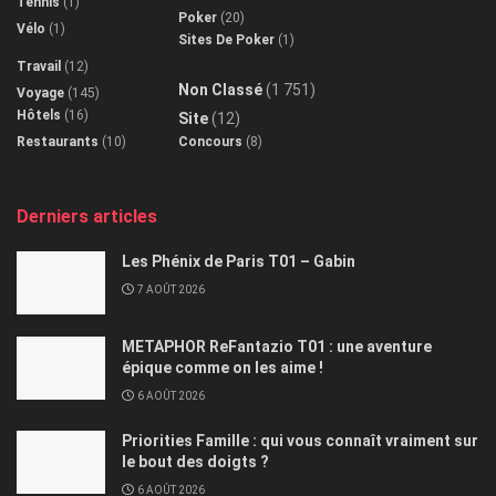
Tennis
(1)
Poker
(20)
Vélo
(1)
Sites De Poker
(1)
Travail
(12)
Non Classé
(1 751)
Voyage
(145)
Hôtels
(16)
Site
(12)
Restaurants
(10)
Concours
(8)
Derniers articles
Les Phénix de Paris T01 – Gabin
7 AOÛT 2026
METAPHOR ReFantazio T01 : une aventure
épique comme on les aime !
6 AOÛT 2026
Priorities Famille : qui vous connaît vraiment sur
le bout des doigts ?
6 AOÛT 2026