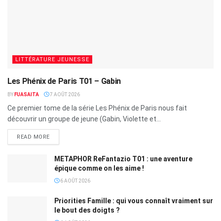
LITTÉRATURE JEUNESSE
Les Phénix de Paris T01 – Gabin
BY
FUASAITA
7 AOÛT 2026
Ce premier tome de la série Les Phénix de Paris nous fait
découvrir un groupe de jeune (Gabin, Violette et...
READ MORE
METAPHOR ReFantazio T01 : une aventure
épique comme on les aime !
6 AOÛT 2026
Priorities Famille : qui vous connaît vraiment sur
le bout des doigts ?