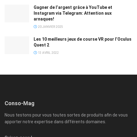
Gagner de l’argent grâce à YouTube et
Instagram via Telegram: Attention aux
arnaques!
20 JANVIER 2025
Les 10 meilleurs jeux de course VR pour l’Oculus
Quest 2
13 AVRIL 2022
Conso-Mag
Nous testons pour vous toutes sortes de produits afin de vous
apporter notre expertise dans différents domaines.