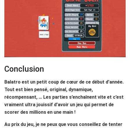
Conclusion
Balatro est un petit coup de cœur de ce début d’année.
Tout est bien pensé, original, dynamique,
récompensant, … Les parties s’enchaînent vite et c’est
vraiment ultra jouissif d’avoir un jeu qui permet de
scorer des millions en une main !
Au prix du jeu, je ne peux que vous conseillez de tenter