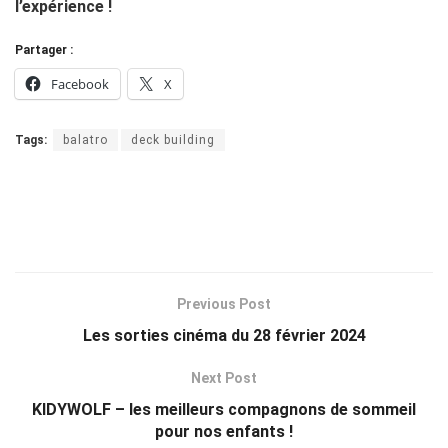
l’expérience !
Partager :
Facebook
X
Tags:
balatro
deck building
Previous Post
Les sorties cinéma du 28 février 2024
Next Post
KIDYWOLF – les meilleurs compagnons de sommeil
pour nos enfants !