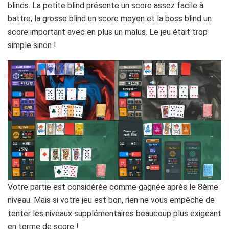
blinds. La petite blind présente un score assez facile à
battre, la grosse blind un score moyen et la boss blind un
score important avec en plus un malus. Le jeu était trop
simple sinon !
Votre partie est considérée comme gagnée après le 8ème
niveau. Mais si votre jeu est bon, rien ne vous empêche de
tenter les niveaux supplémentaires beaucoup plus exigeant
en terme de score !