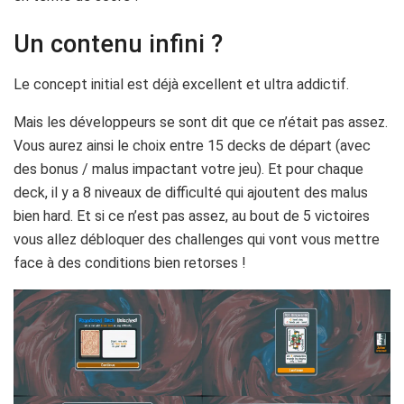
Un contenu infini ?
Le concept initial est déjà excellent et ultra addictif.
Mais les développeurs se sont dit que ce n’était pas assez.
Vous aurez ainsi le choix entre 15 decks de départ (avec
des bonus / malus impactant votre jeu). Et pour chaque
deck, il y a 8 niveaux de difficulté qui ajoutent des malus
bien hard. Et si ce n’est pas assez, au bout de 5 victoires
vous allez débloquer des challenges qui vont vous mettre
face à des conditions bien retorses !