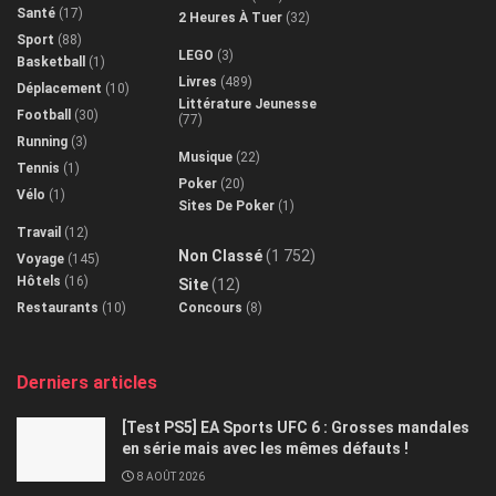
Santé
(17)
2 Heures À Tuer
(32)
Sport
(88)
LEGO
(3)
Basketball
(1)
Livres
(489)
Déplacement
(10)
Littérature Jeunesse
Football
(30)
(77)
Running
(3)
Musique
(22)
Tennis
(1)
Poker
(20)
Vélo
(1)
Sites De Poker
(1)
Travail
(12)
Non Classé
(1 752)
Voyage
(145)
Hôtels
(16)
Site
(12)
Restaurants
(10)
Concours
(8)
Derniers articles
[Test PS5] EA Sports UFC 6 : Grosses mandales
en série mais avec les mêmes défauts !
8 AOÛT 2026