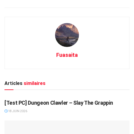
Fuasaita
Articles
similaires
A LA UNE
[Test PC] Dungeon Clawler – Slay The Grappin
18 JUIN 2026