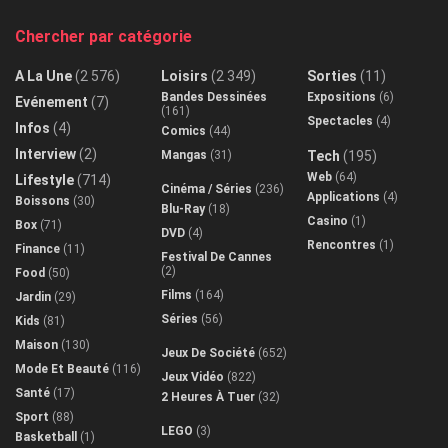
Chercher par catégorie
A La Une
(2 576)
Loisirs
(2 349)
Sorties
(11)
Bandes Dessinées
Expositions
(6)
Evénement
(7)
(161)
Spectacles
(4)
Infos
(4)
Comics
(44)
Interview
(2)
Mangas
(31)
Tech
(195)
Web
(64)
Lifestyle
(714)
Cinéma / Séries
(236)
Applications
(4)
Boissons
(30)
Blu-Ray
(18)
Casino
(1)
Box
(71)
DVD
(4)
Rencontres
(1)
Finance
(11)
Festival De Cannes
(2)
Food
(50)
Films
(164)
Jardin
(29)
Séries
(56)
Kids
(81)
Maison
(130)
Jeux De Société
(652)
Mode Et Beauté
(116)
Jeux Vidéo
(822)
Santé
(17)
2 Heures À Tuer
(32)
Sport
(88)
LEGO
(3)
Basketball
(1)