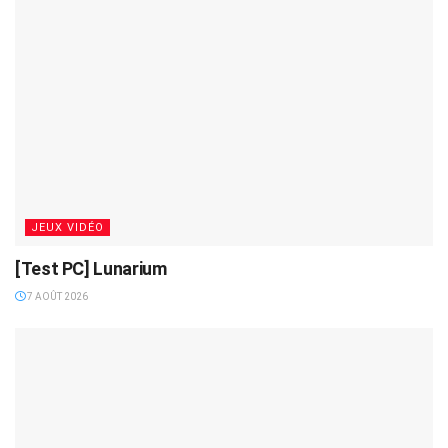
JEUX VIDÉO
[Test PC] Lunarium
7 AOÛT 2026