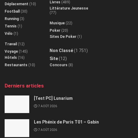
Livres
(489)
Déplacement
(10)
Littérature Jeunesse
Football
(30)
(77)
Running
(3)
Musique
(22)
Tennis
(1)
Poker
(20)
Vélo
(1)
Sites De Poker
(1)
Travail
(12)
Non Classé
(1 751)
Voyage
(145)
Hôtels
(16)
Site
(12)
Restaurants
(10)
Concours
(8)
Derniers articles
[Test PC] Lunarium
7 AOÛT 2026
Les Phénix de Paris T01 – Gabin
7 AOÛT 2026