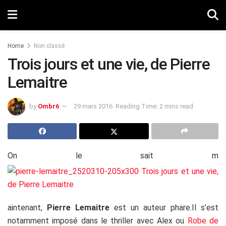
Home
Non classé
Trois jours et une vie, de Pierre
Lemaitre
by
Ombr6
29 mars 2016
Reading Time: 2 mins read
On le sait m
aintenant,
Pierre Lemaitre
est un auteur phare.Il s’est
notamment imposé dans le thriller avec Alex ou
Robe de