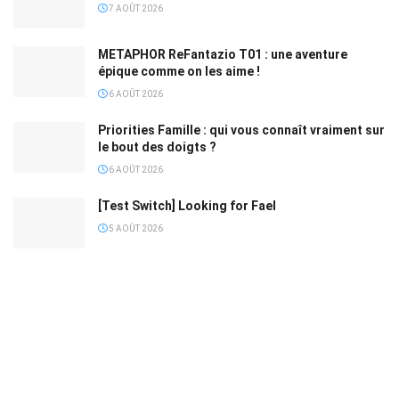
7 AOÛT 2026
METAPHOR ReFantazio T01 : une aventure
épique comme on les aime !
6 AOÛT 2026
Priorities Famille : qui vous connaît vraiment sur
le bout des doigts ?
6 AOÛT 2026
[Test Switch] Looking for Fael
5 AOÛT 2026