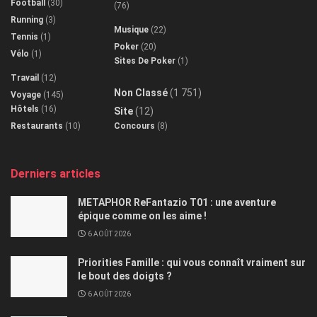
Football
(30)
(76)
Running
(3)
Musique
(22)
Tennis
(1)
Poker
(20)
Vélo
(1)
Sites De Poker
(1)
Travail
(12)
Non Classé
(1 751)
Voyage
(145)
Hôtels
(16)
Site
(12)
Restaurants
(10)
Concours
(8)
Derniers articles
METAPHOR ReFantazio T01 : une aventure
épique comme on les aime !
6 AOÛT 2026
Priorities Famille : qui vous connaît vraiment sur
le bout des doigts ?
6 AOÛT 2026