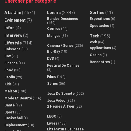
Chercher par catégorie
A La Une
(2 574)
Loisirs
(2 347)
Sorties
(11)
Bandes Dessinées
Expositions
(6)
Evénement
(7)
(160)
Spectacles
(4)
Infos
(4)
Comics
(44)
Interview
(2)
Mangas
(31)
Tech
(195)
Web
(64)
Lifestyle
(714)
Cinéma / Séries
(236)
Applications
(4)
Boissons
(30)
Blu-Ray
(18)
Casino
(1)
Box
(71)
DVD
(4)
Rencontres
(1)
Finance
(11)
Festival De Cannes
(2)
Food
(50)
Films
(164)
Jardin
(29)
Séries
(56)
Kids
(81)
Maison
(130)
Jeux De Société
(652)
Mode Et Beauté
(116)
Jeux Vidéo
(821)
Santé
(17)
2 Heures À Tuer
(32)
Sport
(88)
LEGO
(3)
Basketball
(1)
Livres
(488)
Déplacement
(10)
Littérature Jeunesse