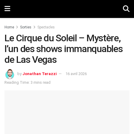
Home
Sorties
Spectacles
Le Cirque du Soleil – Mystère,
l’un des shows immanquables
de Las Vegas
by
Jonathan Terazzi
16 avril 2026
Reading Time: 3 mins read