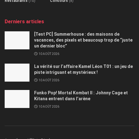
Restaurants
(10)
Concours
(8)
Derniers articles
[Test PC] Summerhouse : des maisons de
vacances, des pixels et beaucoup trop de “juste
un dernier bloc”
10 AOÛT 2026
La vérité sur l’affaire Kamel Léon T01 : un jeu de
piste intriguant et mystérieux !
10 AOÛT 2026
Funko Pop! Mortal Kombat II : Johnny Cage et
Kitana entrent dans l’arène
10 AOÛT 2026