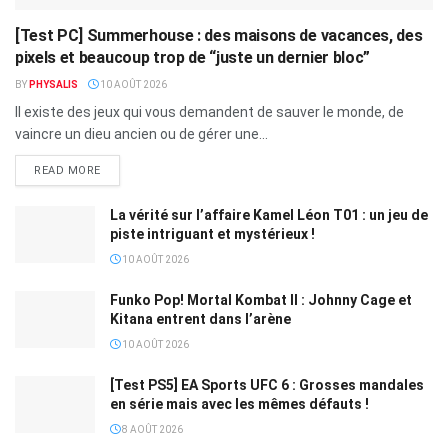
[Test PC] Summerhouse : des maisons de vacances, des
pixels et beaucoup trop de “juste un dernier bloc”
BY
PHYSALIS
10 AOÛT 2026
Il existe des jeux qui vous demandent de sauver le monde, de
vaincre un dieu ancien ou de gérer une...
READ MORE
La vérité sur l’affaire Kamel Léon T01 : un jeu de
piste intriguant et mystérieux !
10 AOÛT 2026
Funko Pop! Mortal Kombat II : Johnny Cage et
Kitana entrent dans l’arène
10 AOÛT 2026
[Test PS5] EA Sports UFC 6 : Grosses mandales
en série mais avec les mêmes défauts !
8 AOÛT 2026