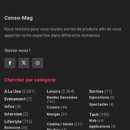
Conso-Mag
Nous testons pour vous toutes sortes de produits afin de vous
apporter notre expertise dans différents domaines.
Suivez-nous !
Chercher par catégorie
A La Une
(2 581)
Loisirs
(2 354)
Sorties
(11)
Bandes Dessinées
Expositions
(6)
Evénement
(7)
(161)
Spectacles
(4)
Infos
(4)
Comics
(44)
Interview
(2)
Mangas
(31)
Tech
(195)
Web
(64)
Lifestyle
(715)
Cinéma / Séries
(237)
Applications
(4)
Boissons
(30)