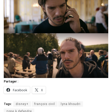
Partager :
Facebook
X
Tags:
disney+
françois civil
lyna khoudri
zone à defendre