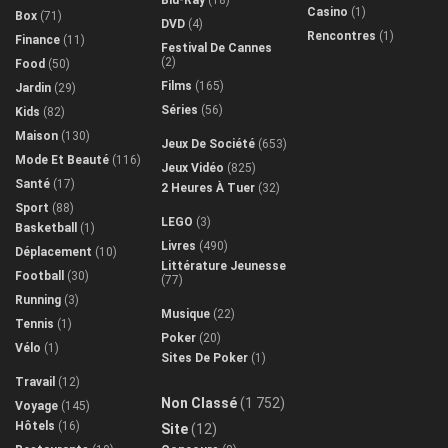
Blu-Ray
(18)
Casino
(1)
Box
(71)
DVD
(4)
Rencontres
(1)
Finance
(11)
Festival De Cannes
(2)
Food
(50)
Films
(165)
Jardin
(29)
Séries
(56)
Kids
(82)
Maison
(130)
Jeux De Société
(653)
Mode Et Beauté
(116)
Jeux Vidéo
(825)
Santé
(17)
2 Heures À Tuer
(32)
Sport
(88)
LEGO
(3)
Basketball
(1)
Livres
(490)
Déplacement
(10)
Littérature Jeunesse
Football
(30)
(77)
Running
(3)
Musique
(22)
Tennis
(1)
Poker
(20)
Vélo
(1)
Sites De Poker
(1)
Travail
(12)
Non Classé
(1 752)
Voyage
(145)
Hôtels
(16)
Site
(12)