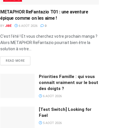
METAPHOR ReFantazio T01 : une aventure
épique comme on les aime !
BY
JIBÉ
6 AOÛT 2026
0
C'est l'été ! Et vous cherchez votre prochain manga ?
Alors METAPHOR ReFantazio pourrait bien être la
solution à votre...
READ MORE
Priorities Famille : qui vous
connaît vraiment sur le bout
des doigts ?
6 AOÛT 2026
[Test Switch] Looking for
Fael
5 AOÛT 2026