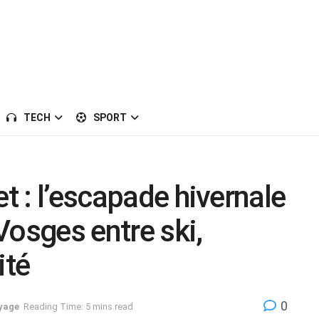
TECH
SPORT
et : l’escapade hivernale
Vosges entre ski,
ité
0
yage
Reading Time: 5 mins read