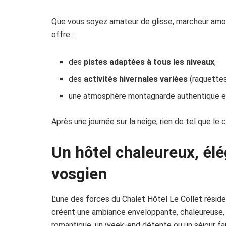
Que vous soyez amateur de glisse, marcheur amou
offre :
des
pistes adaptées à tous les niveaux
,
des
activités hivernales variées
(raquettes
une atmosphère montagnarde authentique et
Après une journée sur la neige, rien de tel que le 
Un hôtel chaleureux, él
vosgien
L’une des forces du Chalet Hôtel Le Collet réside d
créent une ambiance enveloppante, chaleureuse, 
romantique, un week-end détente ou un séjour fami