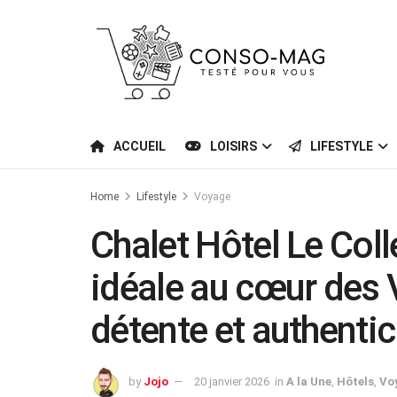
ACCUEIL
LOISIRS
LIFESTYLE
Home
Lifestyle
Voyage
Chalet Hôtel Le Coll
idéale au cœur des 
détente et authentic
by
Jojo
20 janvier 2026
in
A la Une
,
Hôtels
,
Vo